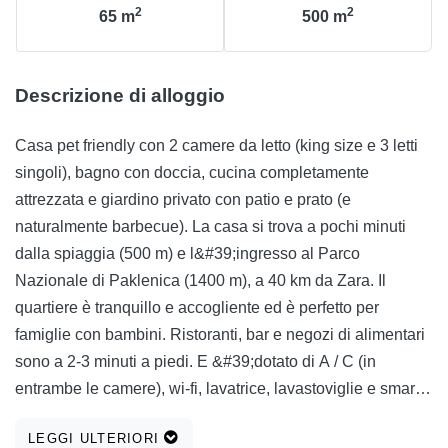
2
2
65
m
500
m
Descrizione di alloggio
Casa pet friendly con 2 camere da letto (king size e 3 letti
singoli), bagno con doccia, cucina completamente
attrezzata e giardino privato con patio e prato (e
naturalmente barbecue). La casa si trova a pochi minuti
dalla spiaggia (500 m) e l&#39;ingresso al Parco
Nazionale di Paklenica (1400 m), a 40 km da Zara. Il
quartiere è tranquillo e accogliente ed è perfetto per
famiglie con bambini. Ristoranti, bar e negozi di alimentari
sono a 2-3 minuti a piedi. E &#39;dotato di A / C (in
entrambe le camere), wi-fi, lavatrice, lavastoviglie e smart
tv. Tutti i buoni cani e altri animali domestici sono i
LEGGI ULTERIORI
benvenuti gratuitamente.