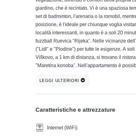
giardino, che è recintato. Vi è una spaziosa ter
set di badminton, l'arenaria o la romobil, mentre
posizione, è l'ideale per chiunque voglia visita
località interessanti, in quanto è a soli 20 minu
fuzzball Ruevica "Rijeka". Nelle vicinanze del
("Lidl" e "Plodine") per tutte le esigenze. A soli
Viškovo, a 1 km di distanza, si trovano il rist
"Maretina konoba". Nell'appartamento è possibi
matrimoniale, camera da letto 2-due letti singol
LEGGI ULTERIORI
Mettiamo una culla, se necessario. Ogni camer
e luminoso - 90 m2, su due piani, e offre una 
Troverete una vacanza ideale nell'appartament
camera e soggiorno, wifi gratuito, aria condiz
Caratteristiche e attrezzature
satellitari, tutti gli elettrodomestici. Il parcheggi
Internet (WiFi)