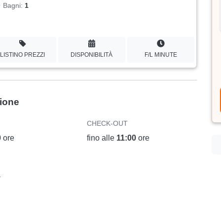
Bagni:
1
LISTINO PREZZI
DISPONIBILITÀ
F/L MINUTE
zione
CHECK-OUT
0
ore
fino alle
11:00
ore
a