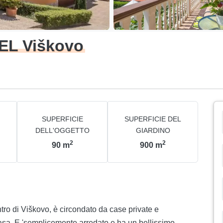
EL Viškovo
SUPERFICIE
SUPERFICIE DEL
DELL'OGGETTO
GIARDINO
2
2
90
m
900
m
tro di Viškovo, è circondato da case private e
casa. E 'semplicemente arredato e ha un bellissimo