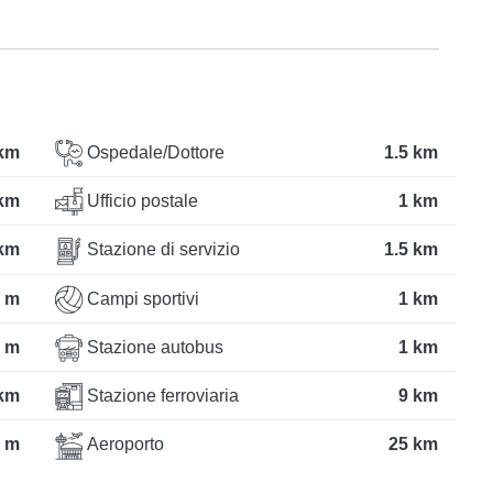
km
Ospedale/Dottore
1.5 km
km
Ufficio postale
1 km
km
Stazione di servizio
1.5 km
 m
Campi sportivi
1 km
 m
Stazione autobus
1 km
km
Stazione ferroviaria
9 km
 m
Aeroporto
25 km