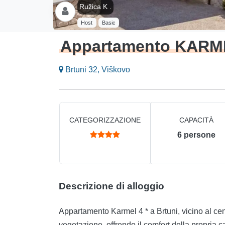
Ružica K .
Host
Basic
Appartamento KARM
Brtuni 32, Viškovo
CATEGORIZZAZIONE
CAPACITÀ
6
persone
Descrizione di alloggio
Appartamento Karmel 4 * a Brtuni, vicino al cen
vegetazione, offrendo il comfort della propria 