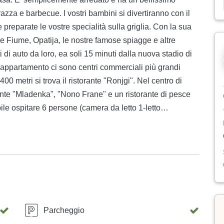
razza e barbecue. I vostri bambini si divertiranno con il
 preparate le vostre specialità sulla griglia. Con la sua
re Fiume, Opatija, le nostre famose spiagge e altre
ti di auto da loro, ea soli 15 minuti dalla nuova stadio di
l'appartamento ci sono centri commerciali più grandi
 400 metri si trova il ristorante "Ronjgi". Nel centro di
orante "Mladenka", "Nono Frane" e un ristorante di pesce
le ospitare 6 persone (camera da letto 1-letto
i, soggiorno - due letti aggiunti per due persone).
a ha il proprio bagno. L'appartamento è molto spazioso
sensazione molto piacevole durante il soggiorno.
o Karmel, che dispone di terrazze o balconi per ogni
ionata, riscaldamento, TV con programmi domestici e
o è gratuito.
Parcheggio