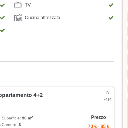
TV
Cucina attrezzata
ID
ppartamento 4+2
7414
Prezzo
2
Superficie:
90 m
Camere:
3
70 €
-
85 €