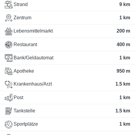
Strand
9 km
Zentrum
1 km
Lebensmittelmarkt
200 m
Restaurant
400 m
Bank/Geldautomat
1 km
Apotheke
950 m
Krankenhaus/Arzt
1.5 km
Post
1 km
Tankstelle
1.5 km
Sportplätze
1 km