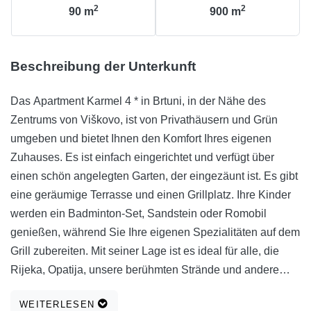
2
2
90
m
900
m
Beschreibung der Unterkunft
Das Apartment Karmel 4 * in Brtuni, in der Nähe des
Zentrums von Viškovo, ist von Privathäusern und Grün
umgeben und bietet Ihnen den Komfort Ihres eigenen
Zuhauses. Es ist einfach eingerichtet und verfügt über
einen schön angelegten Garten, der eingezäunt ist. Es gibt
eine geräumige Terrasse und einen Grillplatz. Ihre Kinder
werden ein Badminton-Set, Sandstein oder Romobil
genießen, während Sie Ihre eigenen Spezialitäten auf dem
Grill zubereiten. Mit seiner Lage ist es ideal für alle, die
Rijeka, Opatija, unsere berühmten Strände und andere
interessante Orte besuchen wollen, da sie nur 20 Minuten
WEITERLESEN
Fahrt entfernt sind, und nur 15 Minuten vom neuen "Rijeka"