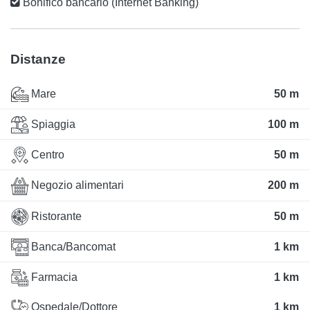
Bonifico bancario (Internet Banking)
Distanze
Mare
50 m
Spiaggia
100 m
Centro
50 m
Negozio alimentari
200 m
Ristorante
50 m
Banca/Bancomat
1 km
Farmacia
1 km
Ospedale/Dottore
1 km