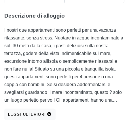
Descrizione di alloggio
I nostri due appartamenti sono perfetti per una vacanza
rilassante, senza stress. Nuotare in acque incontaminate a
soli 30 metri dalla casa, i pasti deliziosi sulla nostra
terrazza, godere della vista indimenticabile sul mare,
escursione intorno allisola o semplicemente rilassarsi e
non fare nulla! Situato su una piccola e tranquilla isola,
questi appartamenti sono perfetti per 4 persone o una
coppia con bambini. Se si desidera addormentarsi e
svegliarsi guardando il mare incontaminato, questo ? solo
un luogo perfetto per voi! Gli appartamenti hanno una
grande terrazza con vista sul mare, due comode camere da
LEGGI ULTERIORI
letto, due bagni, ampio soggiorno e zona pranzo, una
cucina attrezzata, di un sistema di TV e aria condizionata.