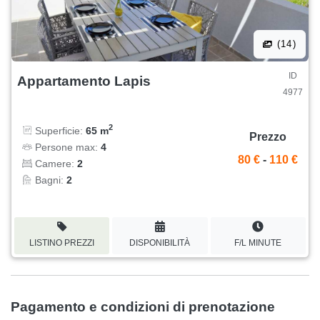
(14)
ID
Appartamento Lapis
4977
2
Superficie:
65 m
Prezzo
Persone max:
4
80 €
-
110 €
Camere:
2
Bagni:
2
LISTINO PREZZI
DISPONIBILITÀ
F/L MINUTE
Pagamento e condizioni di prenotazione