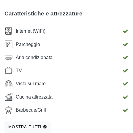
La spiaggia si trova a soli 30 m dalla casa, in modo da
poter trascorrere le vostre vacanze in costume da bagno.
Caratteristiche e attrezzature
Internet (WiFi)
Parcheggio
Aria condizionata
TV
Vista sul mare
Cucina attrezzata
Barbecue/Grill
MOSTRA TUTTI