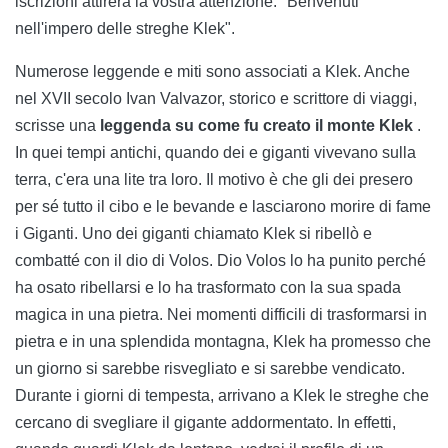
iscrizioni attirerà la vostra attenzione: "Benvenuti
nell'impero delle streghe Klek".
Numerose leggende e miti sono associati a Klek. Anche
nel XVII secolo Ivan Valvazor, storico e scrittore di viaggi,
scrisse una
leggenda su come fu creato il monte Klek
.
In quei tempi antichi, quando dei e giganti vivevano sulla
terra, c'era una lite tra loro. Il motivo è che gli dei presero
per sé tutto il cibo e le bevande e lasciarono morire di fame
i Giganti. Uno dei giganti chiamato Klek si ribellò e
combatté con il dio di Volos. Dio Volos lo ha punito perché
ha osato ribellarsi e lo ha trasformato con la sua spada
magica in una pietra. Nei momenti difficili di trasformarsi in
pietra e in una splendida montagna, Klek ha promesso che
un giorno si sarebbe risvegliato e si sarebbe vendicato.
Durante i giorni di tempesta, arrivano a Klek le streghe che
cercano di svegliare il gigante addormentato. In effetti,