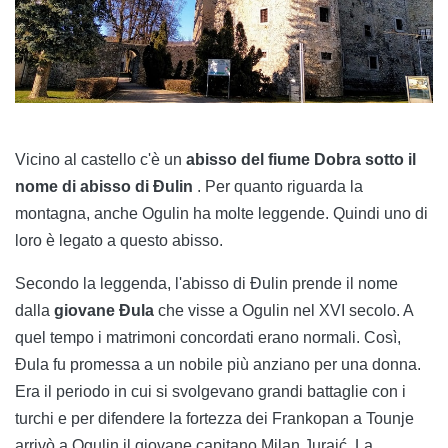
Vicino al castello c'è un
abisso del fiume Dobra sotto il
nome di abisso di Đulin
. Per quanto riguarda la
montagna, anche Ogulin ha molte leggende. Quindi uno di
loro è legato a questo abisso.
Secondo la leggenda, l'abisso di Đulin prende il nome
dalla
giovane Đula
che visse a Ogulin nel XVI secolo. A
quel tempo i matrimoni concordati erano normali. Così,
Đula fu promessa a un nobile più anziano per una donna.
Era il periodo in cui si svolgevano grandi battaglie con i
turchi e per difendere la fortezza dei Frankopan a Tounje
arrivò a Ogulin il giovane capitano Milan Juraić. La