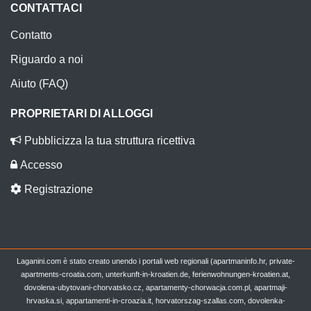
CONTATTACI
Contatto
Riguardo a noi
Aiuto (FAQ)
PROPRIETARI DI ALLOGGI
Pubblicizza la tua struttura ricettiva
Accesso
Registrazione
Laganini.com è stato creato unendo i portali web regionali (apartmaninfo.hr, private-
apartments-croatia.com, unterkunft-in-kroatien.de, ferienwohnungen-kroatien.at,
dovolena-ubytovani-chorvatsko.cz, apartamenty-chorwacja.com.pl, apartmaji-
hrvaska.si, appartamenti-in-croazia.it, horvatorszag-szallas.com, dovolenka-