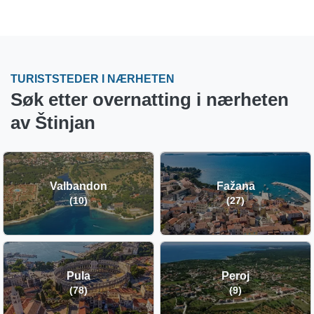
TURISTSTEDER I NÆRHETEN
Søk etter overnatting i nærheten
av Štinjan
Valbandon
Fažana
(10)
(27)
Pula
Peroj
(78)
(9)