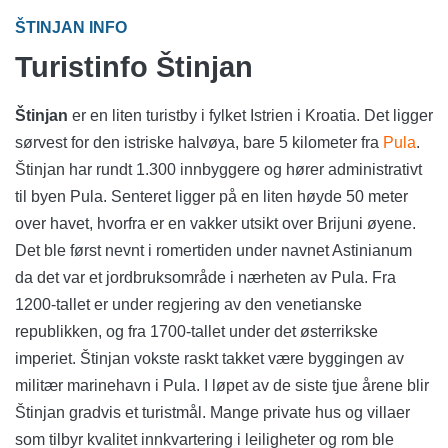
ŠTINJAN INFO
Turistinfo Štinjan
Štinjan
er en liten turistby i fylket Istrien i Kroatia. Det ligger
sørvest for den istriske halvøya, bare 5 kilometer fra
Pula
.
Štinjan har rundt 1.300 innbyggere og hører administrativt
til byen Pula. Senteret ligger på en liten høyde 50 meter
over havet, hvorfra er en vakker utsikt over Brijuni øyene.
Det ble først nevnt i romertiden under navnet Astinianum
da det var et jordbruksområde i nærheten av Pula. Fra
1200-tallet er under regjering av den venetianske
republikken, og fra 1700-tallet under det østerrikske
imperiet. Štinjan vokste raskt takket være byggingen av
militær marinehavn i Pula. I løpet av de siste tjue årene blir
Štinjan gradvis et turistmål. Mange private hus og villaer
som tilbyr kvalitet innkvartering i leiligheter og rom ble