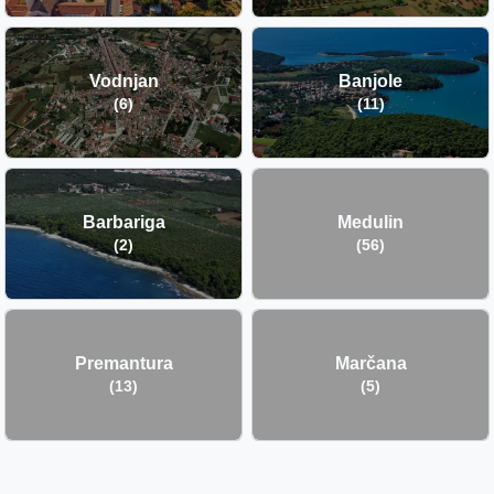
Vodnjan
Banjole
(6)
(11)
Barbariga
Medulin
(2)
(56)
Premantura
Marčana
(13)
(5)