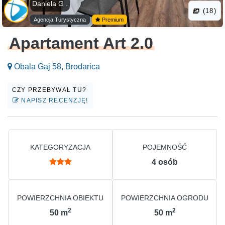
Daniela G .
(18)
Agencja Turystyczna
Premium
Apartament Art 2.0
Obala Gaj 58, Brodarica
CZY PRZEBYWAŁ TU?
NAPISZ RECENZJĘ!
KATEGORYZACJA
POJEMNOŚĆ
4
osób
POWIERZCHNIA OBIEKTU
POWIERZCHNIA OGRODU
2
2
50
m
50
m