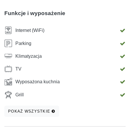
lotnisko (Split) oddalone jest od obiektu o 48 km, a lotnisko
w Zadarze – o 78 km. Plaża znajduje się zaledwie 100
Funkcje i wyposażenie
metrów od obiektu. W pobliżu obiektu znajdują się również
najlepsze restauracje, różnorodne pizzerie, supermarkety,
Internet (WiFi)
kawiarnie i klub nocny.
Parking
Klimatyzacja
TV
Wyposażona kuchnia
Grill
POKAŻ WSZYSTKIE