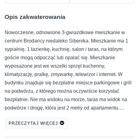
Opis zakwaterowania
Nowoczesne, odnowione 3-gwiazdkowe mieszkanie w
centrum Brodaricy niedaleko Sibenika. Mieszkanie ma 1
sypialnię, 1 łazienkę, kuchnię, salon i taras, na którym
goście mogą odpocząć lub opalać się. Mieszkanie
wyposażone jest we wszelki sprzęt kuchenny,
klimatyzację, pralkę, zmywarkę, telewizor i internet. W
budynku znajduje się bezpłatne miejsce parkingowe i grill
na podwórzu, z którego można oczywiście korzystać
bezpłatnie. Nie ma widoku na morze, taras ma widok na
podwórze i drogę, która jest 2 metry od apartamentu.
Apartament ART 2.0 znajduje się zaledwie 7 km od
PRZECZYTAJ WIĘCEJ
centrum Sibenika, 3 km od parku Amadria Solaris i 20
minut jazdy od Parku Narodowego Krka. Najbliższe