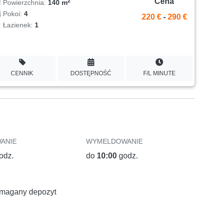
Cena
2
Powierzchnia:
140 m
Pokoi:
4
220 €
-
290 €
Łazienek:
1
CENNIK
DOSTĘPNOŚĆ
F/L MINUTE
ANIE
WYMELDOWANIE
odz.
do
10:00
godz.
wymagany depozyt