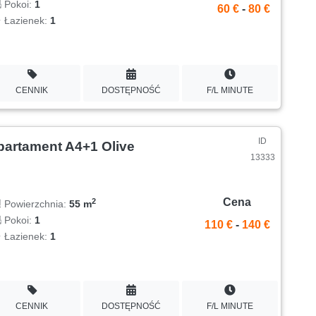
Pokoi:
1
60 €
-
80 €
Łazienek:
1
CENNIK
DOSTĘPNOŚĆ
F/L MINUTE
ID
partament A4+1 Olive
13333
Cena
2
Powierzchnia:
55 m
Pokoi:
1
110 €
-
140 €
Łazienek:
1
CENNIK
DOSTĘPNOŚĆ
F/L MINUTE