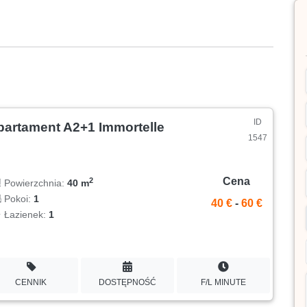
ID
partament A2+1 Immortelle
1547
Cena
2
Powierzchnia:
40 m
Pokoi:
1
40 €
-
60 €
Łazienek:
1
CENNIK
DOSTĘPNOŚĆ
F/L MINUTE