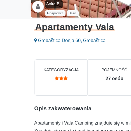
Anita B .
Gospodarz
Basic
Apartamenty Vala
Grebaštica Donja 60, Grebaštica
KATEGORYZACJA
POJEMNOŚĆ
27
osób
Opis zakwaterowania
Apartamenty i Vala Camping znajduje się w mi
Znajdują się one tuż nad brzegiem morza w spo