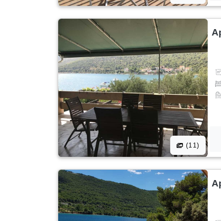
A
(11)
A