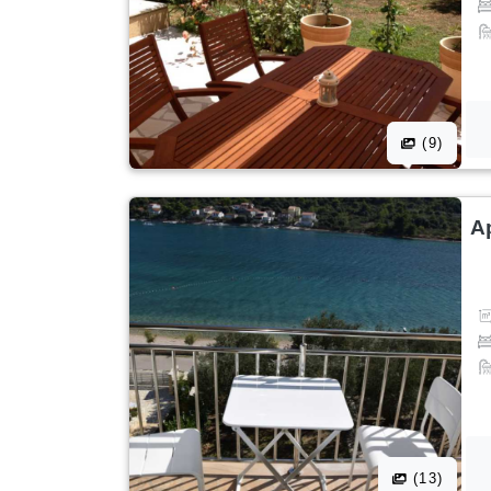
(9)
A
(13)