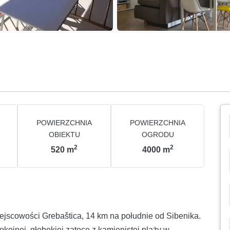
POWIERZCHNIA
POWIERZCHNIA
OBIEKTU
OGRODU
2
2
520
m
4000
m
ejscowości Grebaštica, 14 km na południe od Sibenika.
kojnej, głębokiej zatoce z kamienistej plaży w