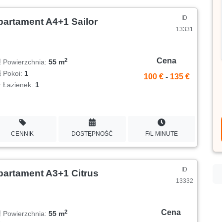
ID
partament A4+1 Sailor
13331
Cena
2
Powierzchnia:
55 m
Pokoi:
1
100 €
-
135 €
Łazienek:
1
CENNIK
DOSTĘPNOŚĆ
F/L MINUTE
ID
partament A3+1 Citrus
13332
Cena
2
Powierzchnia:
55 m