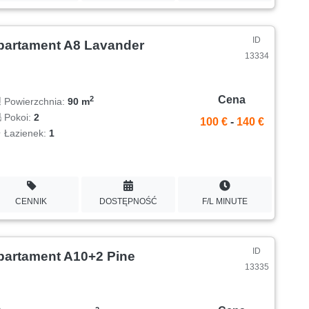
ID
partament A8 Lavander
13334
Cena
2
Powierzchnia:
90 m
Pokoi:
2
100 €
-
140 €
Łazienek:
1
CENNIK
DOSTĘPNOŚĆ
F/L MINUTE
ID
partament A10+2 Pine
13335