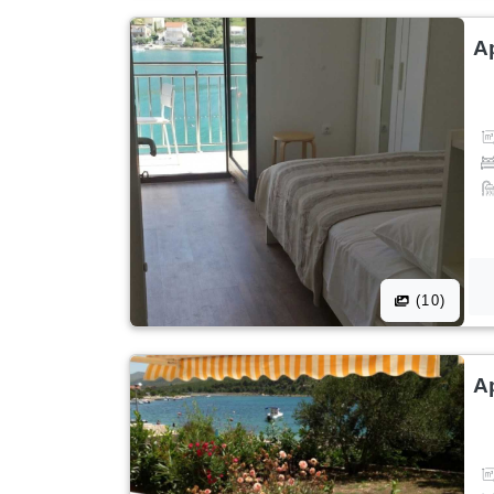
A
(10)
A