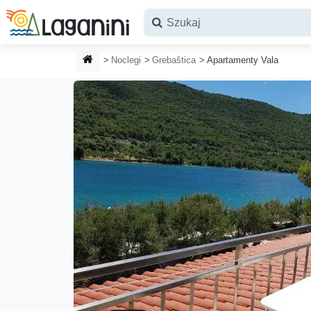
Przejdź do głównej treści
STRONA GŁÓWNA
Noclegi
Grebaštica
Apartamenty Vala