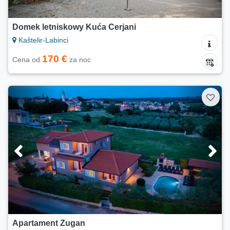
Domek letniskowy Kuća Cerjani
Kaštelir-Labinci
170 €
Cena od
za noc
Apartament Zugan