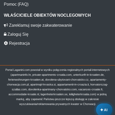
Pomoc (FAQ)
WŁAŚCICIELE OBIEKTÓW NOCLEGOWYCH
Zareklamuj swoje zakwaterowanie
Zaloguj Się
Rejestracja
Portal Laganini.com powstał w wyniku połączenia regionalnych portali internetowych
(apartmaninfo.hr, private-apartments-croatia.com, unterkunft-in-kroatien.de,
ferienwohnungen-kroatien.at, dovolena-ubytovani-chorvatsko.cz, apartamenty-
chorwacja.com.pl, apartmaji-hrvaska.si, appartamenti-in-croazia.it, horvatorszag-
szallas.com, dovolenka-apartmany-chorvatsko.com, vacances-croatie.fr,
accommodatie-kroatie.nl, lagenheterkroatien.se, leiligheterkroatia.com) w jedną
markę, aby zapewnić Państwu jeszcze lepszą obsługę w zakresie
wyszukiwania/reklamowania prywatnych kwater w Chorwacji.
✦
AI