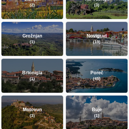
(2)
(3)
Grožnjan
Novigrad
(1)
(19)
Brtonigla
Poreč
(1)
(45)
Motovun
Buje
(3)
(1)