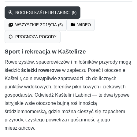
NOCLEGI KAŠTELIR-LABINCI (5)
WSZYSTKIE ZDJĘCIA (5)
WIDEO
PROGNOZA POGODY
Sport i rekreacja w Kaštelirze
Rowerzystów, spacerowiczów i miłośników przyrody mogą
śledzić
ścieżki rowerowe
w zapleczu Poreč i otoczenie
Kaštelir, co niewątpliwie zaprowadzi ich do licznych
punktów widokowych, terenów piknikowych i ciekawych
gospodarstw. Odwiedź Kaštelir i Labinci — te dwa typowe
istryjskie wsie otoczone bujną roślinnością
śródziemnomorską, gdzie można cieszyć się zapachem
przyrody, czystego powietrza i gościnnością jego
mieszkańców.