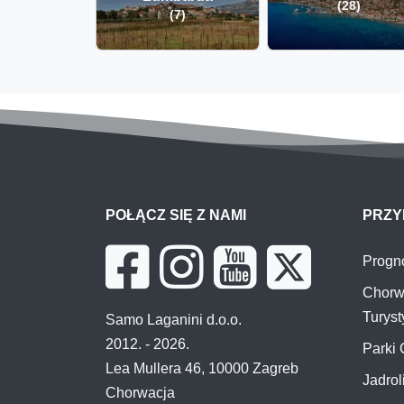
(28)
(7)
POŁĄCZ SIĘ Z NAMI
PRZY
Progn
Chorw
Turys
Samo Laganini d.o.o.
2012. - 2026.
Parki 
Lea Mullera 46, 10000 Zagreb
Jadrol
Chorwacja