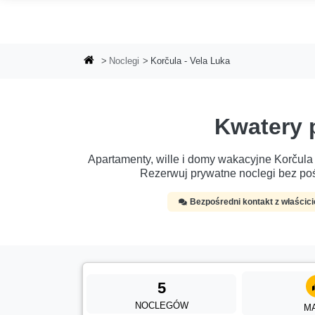
Przejdź do głównej treści
Noclegi
Korčula - Vela Luka
Kwatery 
Apartamenty, wille i domy wakacyjne Korčula -
Rezerwuj prywatne noclegi bez poś
Bezpośredni kontakt z właścic
5
NOCLEGÓW
M