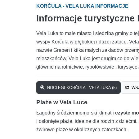
KORČULA - VELA LUKA INFORMACJE
Informacje turystyczne 
Vela Luka to małe miasto i siedziba gminy o 
wyspy Korčula w głębokiej i dużej zatoce. Vela
nazwie Greben i kilka małych zakładów przem
mieszkańców, Vela Luka jest drugim co do wie
głównie na rolnictwie, rybołówstwie i turystyc
NOCLEGI KORČULA - VELA LUKA (5)
WSZ
Plaże w Vela Luce
Łagodny śródziemnomorski klimat i
czyste mo
i osłonięte plaże, idealne dla rodzin z dziećm
żwirowe plaże w okolicznych zatoczkach.