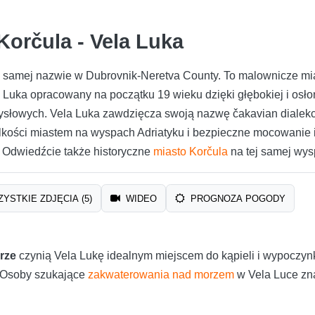
Korčula - Vela Luka
tej samej nazwie w Dubrovnik-Neretva County. To malownicze m
 Luka opracowany na początku 19 wieku dzięki głębokiej i osłoni
ysłowych. Vela Luka zawdzięcza swoją nazwę čakavian dialek
lkości miastem na wyspach Adriatyku i bezpieczne mocowanie i 
e. Odwiedźcie także historyczne
miasto Korčula
na tej samej wys
YSTKIE ZDJĘCIA (5)
WIDEO
PROGNOZA POGODY
rze
czynią Vela Lukę idealnym miejscem do kąpieli i wypoczynk
i. Osoby szukające
zakwaterowania nad morzem
w Vela Luce zna