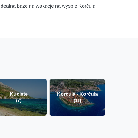
 idealną bazę na wakacje na wyspie Korčula.
Kućište
Korčula - Korčula
(7)
(11)