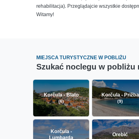
rehabilitacja). Przeglądajcie wszystkie dostęp
Witamy!
MIEJSCA TURYSTYCZNE W POBLIŻU
Szukać noclegu w pobliżu 
Korčula - Blato
Korčula - Prižba
(6)
(9)
Korčula -
Orebić
Lumbarda