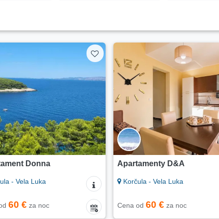
tament Donna
Apartamenty D&A
ula - Vela Luka
Korčula - Vela Luka
60 €
60 €
 od
za noc
Cena od
za noc