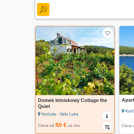
Apar
Domek letniskowy Cottage the
Quiet
Korč
Korčula - Vela Luka
50 €
Cena od
za noc
Cena