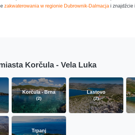
ne
zakwaterowania w regionie Dubrownik-Dalmacja
i znajdźcie
miasta Korčula - Vela Luka
Korčula - Brna
Lastovo
(2)
(2)
Trpanj