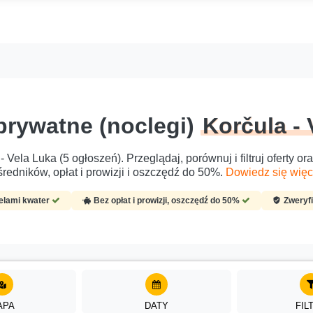
prywatne (noclegi)
Korčula - 
 Vela Luka (5 ogłoszeń). Przeglądaj, porównuj i filtruj oferty o
redników, opłat i prowizji i oszczędź do 50%.
Dowiedz się więce
ielami kwater
Bez opłat i prowizji, oszczędź do 50%
Zweryf
APA
DATY
FIL