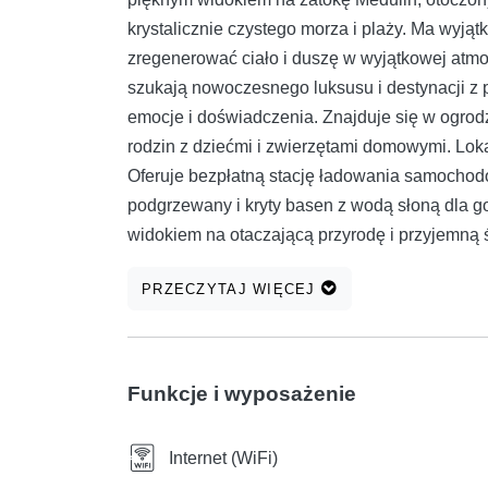
krystalicznie czystego morza i plaży. Ma wyją
zregenerować ciało i duszę w wyjątkowej atmos
szukają nowoczesnego luksusu i destynacji z pi
emocje i doświadczenia. Znajduje się w ogro
rodzin z dziećmi i zwierzętami domowymi. Lokal
Oferuje bezpłatną stację ładowania samochod
podgrzewany i kryty basen z wodą słoną dla go
widokiem na otaczającą przyrodę i przyjemną 
relaksu i cieszenia się pięknym otoczeniem. P
PRZECZYTAJ WIĘCEJ
przyrodę to idealne miejsce na relaks i ciesz
ma wygodne leżaki, które zapewniają idealny 
Dla młodych i najmłodszych są również udogodni
czas, a Ty będziesz cieszyć się swoją wyobraźn
Funkcje i wyposażenie
pełni wyposażoną kuchnią i stołem jadalnym. S
gazowym i leżakami. Są trzy sypialnie z prywa
Internet (WiFi)
dodatkowa toaleta, pralnia i pomieszczenie go