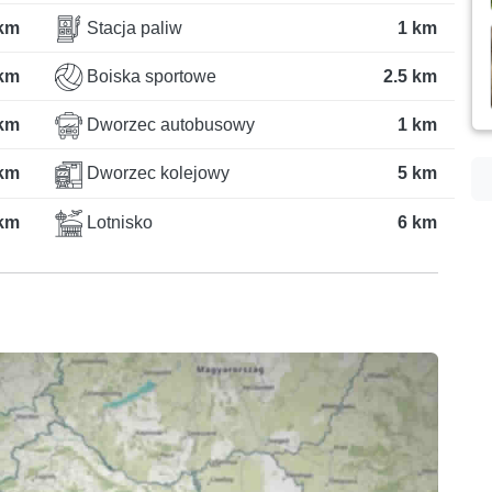
 km
Stacja paliw
1 km
km
Boiska sportowe
2.5 km
 km
Dworzec autobusowy
1 km
 km
Dworzec kolejowy
5 km
km
Lotnisko
6 km