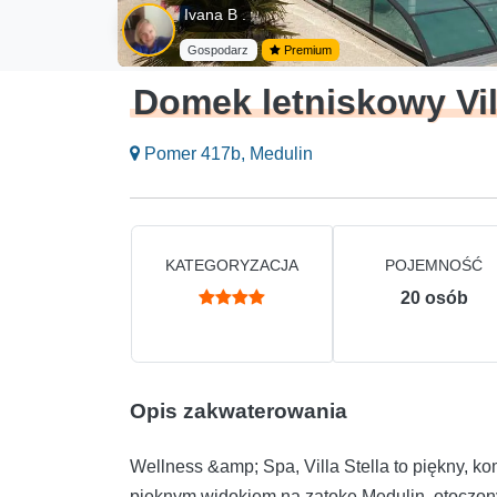
Ivana B .
Gospodarz
Premium
Domek letniskowy Vi
Pomer 417b, Medulin
KATEGORYZACJA
POJEMNOŚĆ
20
osób
Opis zakwaterowania
Wellness &amp; Spa, Villa Stella to piękny, k
pięknym widokiem na zatokę Medulin, otoczony