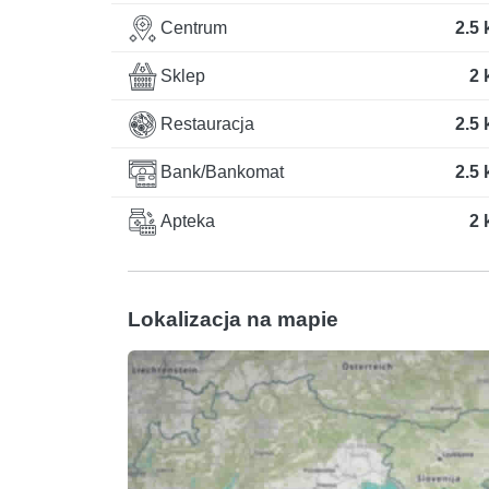
Centrum
2.5
Sklep
2 
Restauracja
2.5
Bank/Bankomat
2.5
Apteka
2 
Lokalizacja na mapie