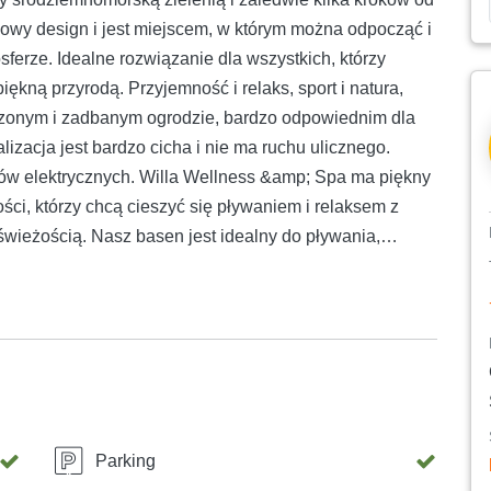
tkowy design i jest miejscem, w którym można odpocząć i
ferze. Idealne rozwiązanie dla wszystkich, którzy
ękną przyrodą. Przyjemność i relaks, sport i natura,
dzonym i zadbanym ogrodzie, bardzo odpowiednim dla
izacja jest bardzo cicha i nie ma ruchu ulicznego.
ów elektrycznych. Willa Wellness &amp; Spa ma piękny
ści, którzy chcą cieszyć się pływaniem i relaksem z
świeżością. Nasz basen jest idealny do pływania,
iękny taras słoneczny z widokiem na otaczającą
enie się ciepłym, słonecznym dniem. Nasz taras słoneczny
sposób na relaks i cieszenie się świeżym powietrzem.
enia dla dzieci, trampolina i tenis stołowy. Umilą im
ią. Na parterze willi znajduje się przestronny salon z w
tamtąd widać basen i taras z dużym stołem, grillem
tnymi łazienkami i widokiem na basen i przyrodę,
Parking
spodarcze. Na pierwszym piętrze domu znajdują się trzy