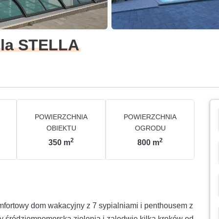
lla STELLA
POWIERZCHNIA
POWIERZCHNIA
OBIEKTU
OGRODU
2
2
350
m
800
m
omfortowy dom wakacyjny z 7 sypialniami i penthousem z
 śródziemnomorską zielenią i zaledwie kilka kroków od