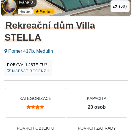
Ivana B .
(50)
Hostitel
Premium
Rekreační dům Villa
STELLA
Pomer 417b, Medulin
POBÝVALI JSTE TU?
NAPSAT RECENZI!
KATEGORIZACE
KAPACITA
20
osob
POVRCH OBJEKTU
POVRCH ZAHRADY