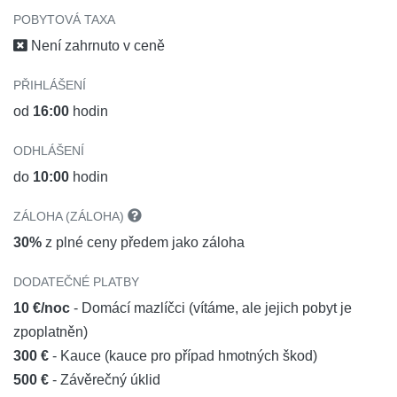
jízda na čtyřkolkách, windsurfing a jízda na koni vám
POBYTOVÁ TAXA
udělají dobrodružný pobyt v přírodě. Nenechte si ujít
Není zahrnuto v ceně
návštěvu našich fenoménů, pevností a lomů. Určitě
doporučujeme Amfiteátr, Cave Romane a nechybí ani
PŘIHLÁŠENÍ
pevnost Stoja s výhledem na Pulský záliv a Itálii. Za
od
16:00
hodin
návštěvu rozhodně stojí Pulské tunely, hrad a
Archeologické muzeum. Oblíbeným místem pro golfisty je
ODHLÁŠENÍ
národní park Brijuni, kam se dostanete lodí z malého
do
10:00
hodin
rybářského městečka Fažana. O nezapomenutelný zážitek
se postarají různá zvířata, jízda na elektrických vozidlech a
ZÁLOHA (ZÁLOHA)
kolech a prohlídka přírodních i umělých krás. Zvláštní
30%
z plné ceny předem jako záloha
význam má muzeum Josipa Broze Tita a bývalé
DODATEČNÉ PLATBY
Jugoslávie.
10 €/noc
- Domácí mazlíčci (vítáme, ale jejich pobyt je
zpoplatněn)
300 €
- Kauce (kauce pro případ hmotných škod)
500 €
- Závěrečný úklid