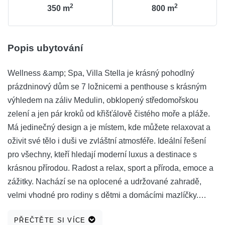
2
2
350
m
800
m
Popis ubytování
Wellness &amp; Spa, Villa Stella je krásný pohodlný
prázdninový dům se 7 ložnicemi a penthouse s krásným
výhledem na záliv Medulin, obklopený středomořskou
zelení a jen pár kroků od křišťálově čistého moře a pláže.
Má jedinečný design a je místem, kde můžete relaxovat a
oživit své tělo i duši ve zvláštní atmosféře. Ideální řešení
pro všechny, kteří hledají moderní luxus a destinace s
krásnou přírodou. Radost a relax, sport a příroda, emoce a
zážitky. Nachází se na oplocené a udržované zahradě,
velmi vhodné pro rodiny s dětmi a domácími mazlíčky.
Místo je velmi klidné a není zde žádný provoz. Nabízí
PŘEČTĚTE SI VÍCE
bezplatnou nabíjecí stanici pro vaše elektromobily.