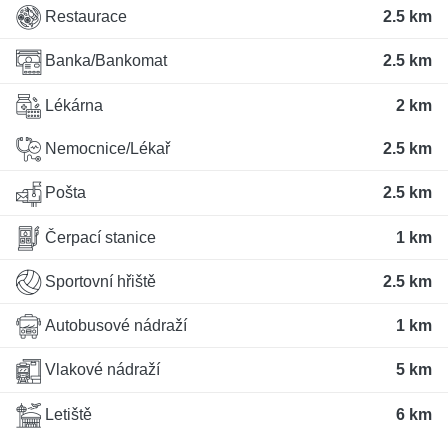
Restaurace
2.5 km
Banka/Bankomat
2.5 km
Lékárna
2 km
Nemocnice/Lékař
2.5 km
Pošta
2.5 km
Čerpací stanice
1 km
Sportovní hřiště
2.5 km
Autobusové nádraží
1 km
Vlakové nádraží
5 km
Letiště
6 km