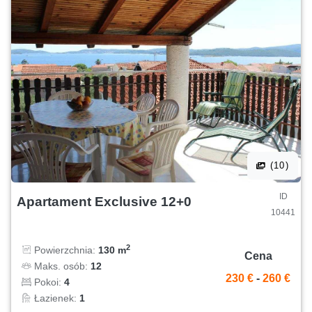
(10)
ID
Apartament Exclusive 12+0
10441
2
Powierzchnia:
130 m
Cena
Maks. osób:
12
230 €
-
260 €
Pokoi:
4
Łazienek:
1