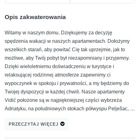
Opis zakwaterowania
Witamy w naszym domu. Dziękujemy za decyzję
spędzenia wakacji w naszych apartamentach. Dołożymy
wszelkich starań, aby powitać Cię tak uprzejmie, jak to
możliwe, aby Twój pobyt był niezapomniany i przyjemny.
Dzięki wieloletniemu doświadczeniu w turystyce i
relaksującej rodzinnej atmosferze zapewnimy ci
wypoczynek w spokoju i prywatności, a my będziemy do
Twojej dyspozycji w każdej chwili. Nasze apartamenty
Vidić położone są w najpiękniejszej części wybrzeża
Adriatyku, na południowych stokach półwyspu Pelješac, w
bardzo ładnej i spokojnej okolicy w centrum Orebić. Piękna
PRZECZYTAJ WIĘCEJ
sceneria, piękna przyroda, interesująca kultura i zdrowy
klimat to cechy, które wyróżniają nas spośród innych