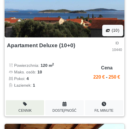
(10)
ID
Apartament Deluxe (10+0)
10440
2
Powierzchnia:
120 m
Cena
Maks. osób:
10
220 €
-
250 €
Pokoi:
4
Łazienek:
1
CENNIK
DOSTĘPNOŚĆ
F/L MINUTE