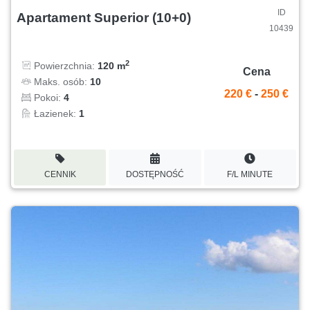
ID
Apartament Superior (10+0)
10439
2
Powierzchnia:
120 m
Cena
Maks. osób:
10
220 €
-
250 €
Pokoi:
4
Łazienek:
1
CENNIK
DOSTĘPNOŚĆ
F/L MINUTE