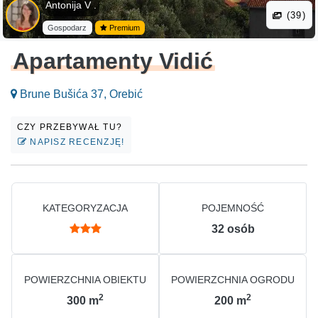
Antonija V .
(39)
Gospodarz
Premium
Apartamenty Vidić
Brune Bušića 37, Orebić
CZY PRZEBYWAŁ TU?
NAPISZ RECENZJĘ!
KATEGORYZACJA
POJEMNOŚĆ
32
osób
POWIERZCHNIA OBIEKTU
POWIERZCHNIA OGRODU
2
2
300
m
200
m