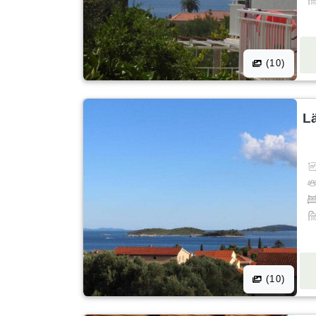
(10)
L
(10)