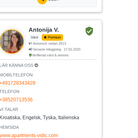
Antonija V.
Värd
Premium
Annonsör sedan 2013.
Senaste inloggning : 17.02.2020.
Verifierad värd & annons
LÄR KÄNNA OSS
MOBILTELEFON
+491728343428
TELEFON
+38520713536
VI TALAR
Kroatiska, Engelsk, Tyska, Italienska
HEMSIDA
www.apartments-vidic.com