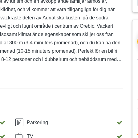
t av turism och en avkopplande familjär atmosfär,
kildhet, och vi kommer att vara tillgängliga för dig när
 vackraste delen av Adriatiska kusten, på de södra
trevligt och lugnt område i centrum av Orebić. Vackert
älsosamt klimat är de egenskaper som skiljer oss från
and är 300 m (3-4 minuters promenad), och du kan nå den
omenad (10-15 minuters promenad). Perfekt för en bilfri
ör 8-12 personer och i dubbelrum och trebäddsrum med
m och lägenhet har en terrass med en vacker utsikt över
inns tillgängligt i alla lägenheter och är gratis för våra
e behöver bokas i förväg. Alla boenheter har satellit-TV.
atplats och badrum med dusch och gratis handdukar. På
möbler för gästerna och en lekplats. Husdjur är tillåtna i
e. Den närmaste stormarknaden ligger 100 meter bort,
 bort. Gästerna kan besöka ön Korčula med färja eller
Parkering
TV