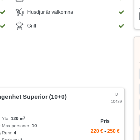
Husdjur är välkomna
Grill
ID
ägenhet Superior (10+0)
10439
2
Yta:
120 m
Pris
Max personer:
10
220 €
-
250 €
Rum:
4
Badrum:
1