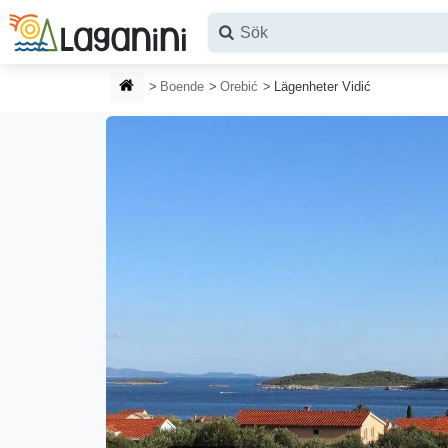
Hoppa till huvudinnehållet
HEMSIDA
Boende
Orebić
Lägenheter Vidić