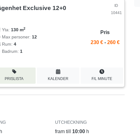
ID
ägenhet Exclusive 12+0
10441
2
Yta:
130 m
Pris
Max personer:
12
230 €
-
260 €
Rum:
4
Badrum:
1
PRISLISTA
KALENDER
F/L MINUTE
ING
UTCHECKNING
h
fram till
10:00
h