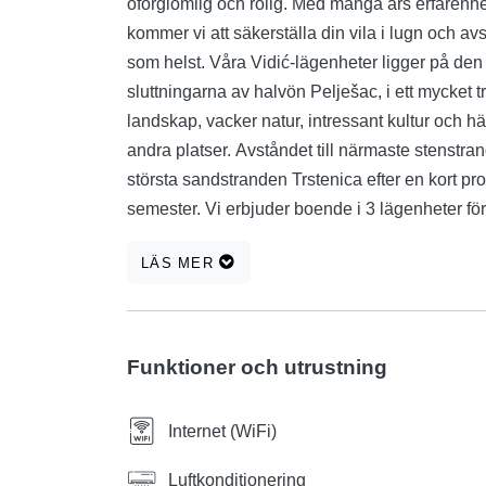
oförglömlig och rolig. Med många års erfarenhe
kommer vi att säkerställa din vila i lugn och avs
som helst. Våra Vidić-lägenheter ligger på den
sluttningarna av halvön Pelješac, i ett mycket 
landskap, vacker natur, intressant kultur och h
andra platser. Avståndet till närmaste stenstr
största sandstranden Trstenica efter en kort pr
semester. Vi erbjuder boende i 3 lägenheter f
eget badrum och användning av köket. Varje ru
LÄS MER
havet och de närliggande öarna. Internet (WiFi) f
gäster, liksom privata parkeringsplatser som int
Lägenheterna har ett fullt utrustat kök med m
gården finns en trädgård med grill och trädgårds
Funktioner och utrustning
lägenheterna. Vi erbjuder också en tvättservic
medan restauranger och barer ligger 300 meter
Internet (WiFi)
båt, 1 km bort.
Luftkonditionering