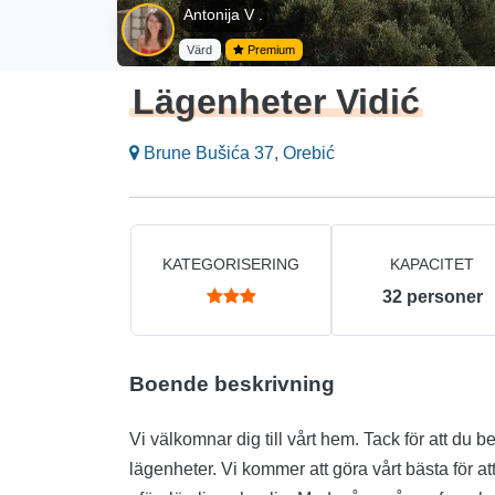
Antonija V .
Värd
Premium
Lägenheter Vidić
Brune Bušića 37, Orebić
KATEGORISERING
KAPACITET
32
personer
Boende beskrivning
Vi välkomnar dig till vårt hem. Tack för att du b
lägenheter. Vi kommer att göra vårt bästa för att