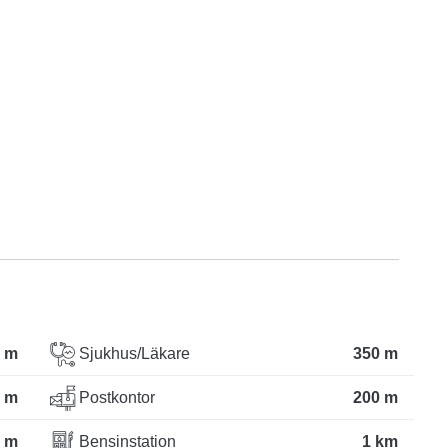
 m
Sjukhus/Läkare
350 m
 m
Postkontor
200 m
 m
Bensinstation
1 km