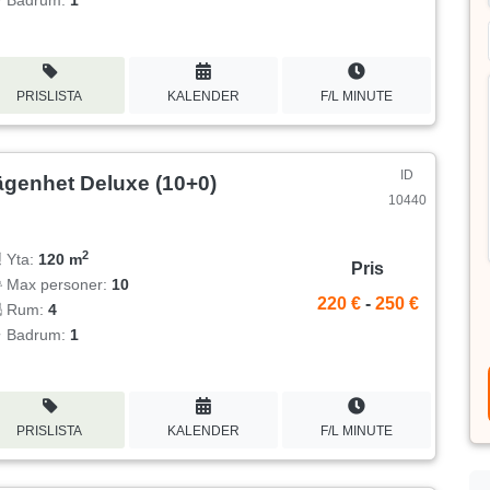
PRISLISTA
KALENDER
F/L MINUTE
ID
ägenhet Deluxe (10+0)
10440
2
Yta:
120 m
Pris
Max personer:
10
220 €
-
250 €
Rum:
4
Badrum:
1
PRISLISTA
KALENDER
F/L MINUTE