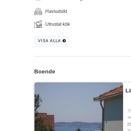
Havsutsikt
Utrustat kök
VISA ALLA
Boende
L