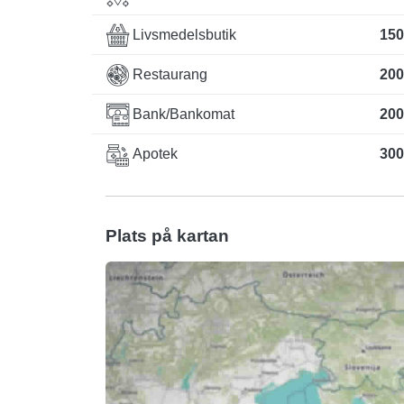
Livsmedelsbutik
150
Restaurang
200
Bank/Bankomat
200
Apotek
300
Plats på kartan