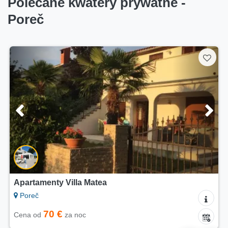
Polecane kwatery prywatne -
Poreč
Apartament Cvetkovic
Poreč
150 €
Cena od
za noc