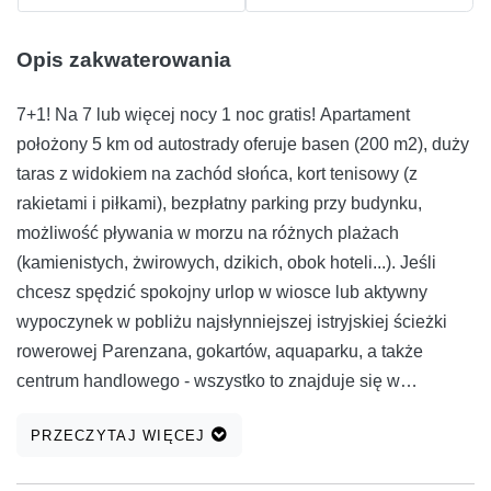
Opis zakwaterowania
7+1! Na 7 lub więcej nocy 1 noc gratis! Apartament
położony 5 km od autostrady oferuje basen (200 m2), duży
taras z widokiem na zachód słońca, kort tenisowy (z
rakietami i piłkami), bezpłatny parking przy budynku,
możliwość pływania w morzu na różnych plażach
(kamienistych, żwirowych, dzikich, obok hoteli...). Jeśli
chcesz spędzić spokojny urlop w wiosce lub aktywny
wypoczynek w pobliżu najsłynniejszej istryjskiej ścieżki
rowerowej Parenzana, gokartów, aquaparku, a także
centrum handlowego - wszystko to znajduje się w
promieniu 5-6 km od tego apartamentu.
PRZECZYTAJ WIĘCEJ