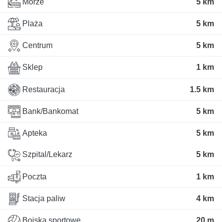
Morze
5 km
Plaża
5 km
Centrum
5 km
Sklep
1 km
Restauracja
1.5 km
Bank/Bankomat
5 km
Apteka
5 km
Szpital/Lekarz
5 km
Poczta
1 km
Stacja paliw
4 km
Boiska sportowe
20 m