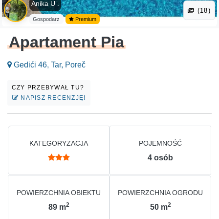
Anika U .
(18)
Gospodarz
Premium
Apartament Pia
Gedići 46, Tar, Poreč
CZY PRZEBYWAŁ TU?
NAPISZ RECENZJĘ!
KATEGORYZACJA
POJEMNOŚĆ
4
osób
POWIERZCHNIA OBIEKTU
POWIERZCHNIA OGRODU
2
2
89
m
50
m