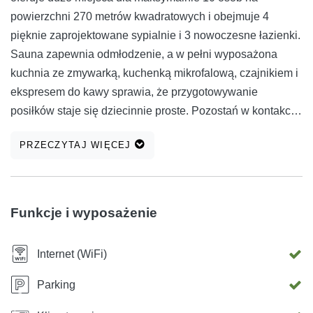
powierzchni 270 metrów kwadratowych i obejmuje 4
pięknie zaprojektowane sypialnie i 3 nowoczesne łazienki.
Sauna zapewnia odmłodzenie, a w pełni wyposażona
kuchnia ze zmywarką, kuchenką mikrofalową, czajnikiem i
ekspresem do kawy sprawia, że przygotowywanie
posiłków staje się dziecinnie proste. Pozostań w kontakcie
podczas pobytu dzięki bezpłatnemu Wi-Fi i korzystaj z
PRZECZYTAJ WIĘCEJ
wygody, jaką zapewnia pralka, żelazko i suszarka do
włosów. Rodziny z małymi dziećmi z pewnością docenią
łóżeczko i krzesełko do karmienia, które zapewnią
wszystkim komfortowy pobyt. Wyjdź na zewnątrz i zanurz
Funkcje i wyposażenie
się w bujnym, prywatnym ogrodzie z przestronnym
tarasem, idealnym do spożywania posiłków na świeżym
Internet (WiFi)
powietrzu. Rozpal grilla i delektuj się pysznymi posiłkami z
bliskimi, podziwiając zapierającą dech w piersiach okolicę.
Parking
Zrelaksuj się w krystalicznie czystym basenie lub zrelaksuj