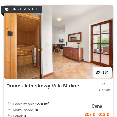
nożnej i małym placem zabaw dla dzieci.
FIRST MINUTE
(18)
ID
Domek letniskowy Villa Muline
13351996
2
Powierzchnia:
270 m
Cena
Maks. osób:
10
307 €
-
613 €
Pokoi:
4