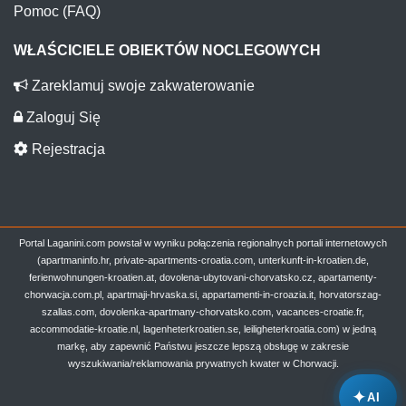
Pomoc (FAQ)
WŁAŚCICIELE OBIEKTÓW NOCLEGOWYCH
Zareklamuj swoje zakwaterowanie
Zaloguj Się
Rejestracja
Portal Laganini.com powstał w wyniku połączenia regionalnych portali internetowych
(apartmaninfo.hr, private-apartments-croatia.com, unterkunft-in-kroatien.de,
ferienwohnungen-kroatien.at, dovolena-ubytovani-chorvatsko.cz, apartamenty-
chorwacja.com.pl, apartmaji-hrvaska.si, appartamenti-in-croazia.it, horvatorszag-
szallas.com, dovolenka-apartmany-chorvatsko.com, vacances-croatie.fr,
accommodatie-kroatie.nl, lagenheterkroatien.se, leiligheterkroatia.com) w jedną
markę, aby zapewnić Państwu jeszcze lepszą obsługę w zakresie
wyszukiwania/reklamowania prywatnych kwater w Chorwacji.
✦
AI