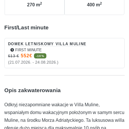
2
2
270
m
400
m
First/Last minute
DOMEK LETNISKOWY VILLA MULINE
FIRST MINUTE
552€
613 €
-10%
(21.07.2026. - 24.08.2026.)
Opis zakwaterowania
Odkryj niezapomniane wakacje w Villa Muline,
wspaniałym domu wakacyjnym położonym w samym sercu
Muline, na środku Morza Adriatyckiego. Ta luksusowa willa
oferuje dużo miejsca dla maksymalnie 10 osób na