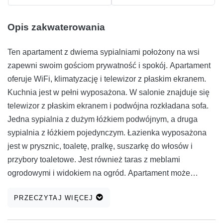
Opis zakwaterowania
Ten apartament z dwiema sypialniami położony na wsi
zapewni swoim gościom prywatność i spokój. Apartament
oferuje WiFi, klimatyzację i telewizor z płaskim ekranem.
Kuchnia jest w pełni wyposażona. W salonie znajduje się
telewizor z płaskim ekranem i podwójna rozkładana sofa.
Jedna sypialnia z dużym łóżkiem podwójnym, a druga
sypialnia z łóżkiem pojedynczym. Łazienka wyposażona
jest w prysznic, toaletę, pralkę, suszarkę do włosów i
przybory toaletowe. Jest również taras z meblami
ogrodowymi i widokiem na ogród. Apartament może
pomieścić 3 osoby dorosłe i 1 dziecko do 10 lat. Zwierzęta
PRZECZYTAJ WIĘCEJ
są akceptowane po wcześniejszym powiadomieniu,
bezpłatnie. Parking jest bezpłatny i dostępny na miejscu.