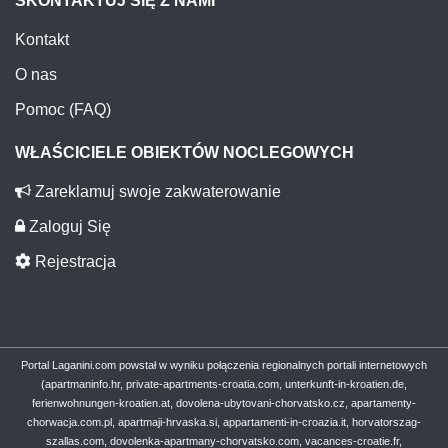
SKONTAKTUJ SIĘ Z NAMI
Kontakt
O nas
Pomoc (FAQ)
WŁAŚCICIELE OBIEKTÓW NOCLEGOWYCH
Zareklamuj swoje zakwaterowanie
Zaloguj Się
Rejestracja
Portal Laganini.com powstał w wyniku połączenia regionalnych portali internetowych
(apartmaninfo.hr, private-apartments-croatia.com, unterkunft-in-kroatien.de,
ferienwohnungen-kroatien.at, dovolena-ubytovani-chorvatsko.cz, apartamenty-
chorwacja.com.pl, apartmaji-hrvaska.si, appartamenti-in-croazia.it, horvatorszag-