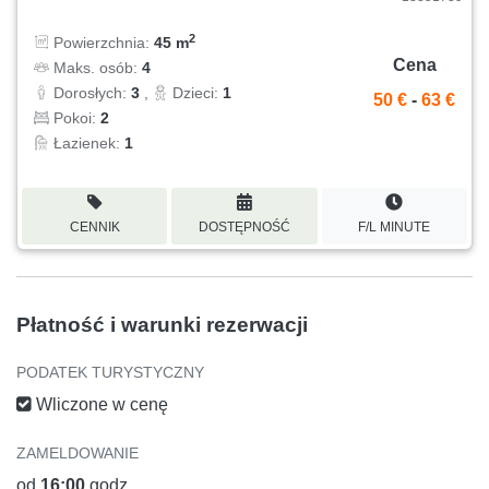
2
Powierzchnia:
45 m
Cena
Maks. osób:
4
Dorosłych:
3
,
Dzieci:
1
50 €
-
63 €
Pokoi:
2
Łazienek:
1
CENNIK
DOSTĘPNOŚĆ
F/L MINUTE
Płatność i warunki rezerwacji
PODATEK TURYSTYCZNY
Wliczone w cenę
ZAMELDOWANIE
od
16:00
godz.