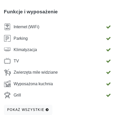
WiFi jest bezpłatne. Dostępny jest grill, z którego można
korzystać bezpłatnie.
Funkcje i wyposażenie
Internet (WiFi)
Parking
Klimatyzacja
TV
Zwierzęta mile widziane
Wyposażona kuchnia
Grill
POKAŻ WSZYSTKIE