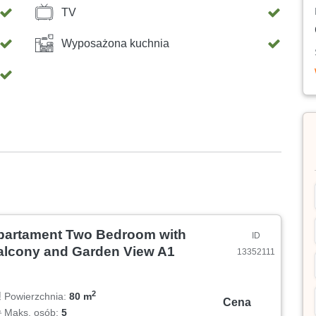
TV
Wyposażona kuchnia
partament Two Bedroom with
ID
alcony and Garden View A1
13352111
2
Powierzchnia:
80 m
Cena
Maks. osób:
5