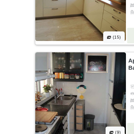
(15)
A
B
(9)