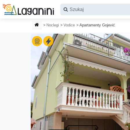
Przejdź do głównej treści
STRONA GŁÓWNA
Noclegi
Vodice
Apartamenty Gojević