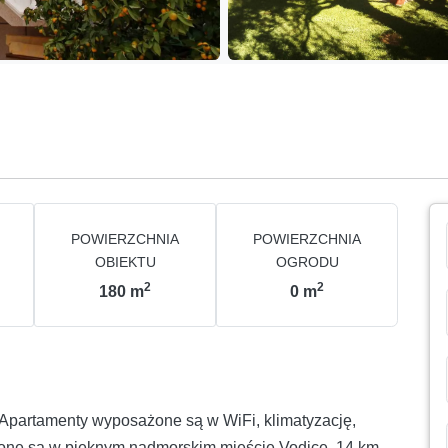
POWIERZCHNIA
POWIERZCHNIA
OBIEKTU
OGRODU
2
2
180
m
0
m
. Apartamenty wyposażone są w WiFi, klimatyzację,
ożone są w pięknym nadmorskim mieście Vodice, 14 km