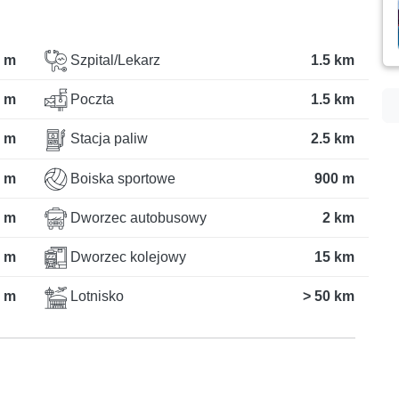
 m
Szpital/Lekarz
1.5 km
 m
Poczta
1.5 km
 m
Stacja paliw
2.5 km
 m
Boiska sportowe
900 m
 m
Dworzec autobusowy
2 km
 m
Dworzec kolejowy
15 km
 m
Lotnisko
> 50 km