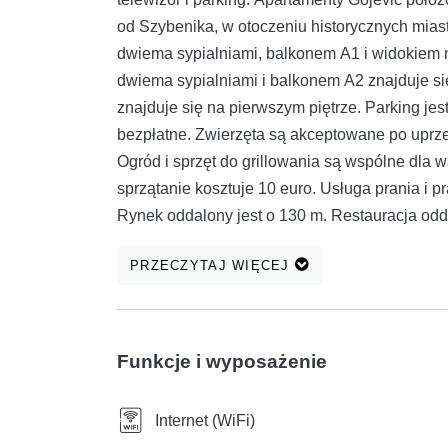
od Szybenika, w otoczeniu historycznych mias
dwiema sypialniami, balkonem A1 i widokiem n
dwiema sypialniami i balkonem A2 znajduje si
znajduje się na pierwszym piętrze. Parking jest
bezpłatne. Zwierzęta są akceptowane po uprze
Ogród i sprzęt do grillowania są wspólne dla
sprzątanie kosztuje 10 euro. Usługa prania i p
Rynek oddalony jest o 130 m. Restauracja odda
Centrum handlowe oddalone jest od obiektu o 1
PRZECZYTAJ WIĘCEJ
km. Park Narodowy Krka 25 km od hotelu. Odle
Funkcje i wyposażenie
Internet (WiFi)