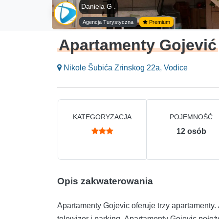
Daniela G .
Agencja Turystyczna
Premium
Apartamenty Gojević
Nikole Šubića Zrinskog 22a, Vodice
KATEGORYZACJA
POJEMNOŚĆ
12
osób
Opis zakwaterowania
Apartamenty Gojevic oferuje trzy apartamenty
telewizor i parking. Apartamenty Gojevic poł