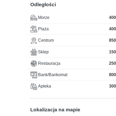
Odległości
Morze
400
Plaża
400
Centrum
850
Sklep
150
Restauracja
250
Bank/Bankomat
800
Apteka
300
Lokalizacja na mapie