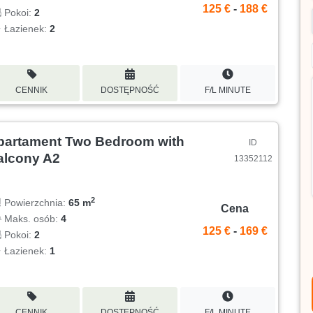
125 €
-
188 €
Pokoi:
2
Łazienek:
2
CENNIK
DOSTĘPNOŚĆ
F/L MINUTE
partament Two Bedroom with
ID
alcony A2
13352112
2
Powierzchnia:
65 m
Cena
Maks. osób:
4
125 €
-
169 €
Pokoi:
2
Łazienek:
1
CENNIK
DOSTĘPNOŚĆ
F/L MINUTE