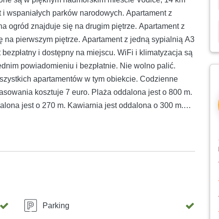
t i wspaniałych parków narodowych. Apartament z
a ogród znajduje się na drugim piętrze. Apartament z
ę na pierwszym piętrze. Apartament z jedną sypialnią A3
 bezpłatny i dostępny na miejscu. WiFi i klimatyzacja są
dnim powiadomieniu i bezpłatnie. Nie wolno palić.
 wszystkich apartamentów w tym obiekcie. Codzienne
rasowania kosztuje 7 euro. Plaża oddalona jest o 800 m.
lona jest o 270 m. Kawiarnia jest oddalona o 300 m.
4 km. Jezioro Vranskie oddalone jest od obiektu o 34
głość od lotniska w Splicie wynosi 74 km.
Parking