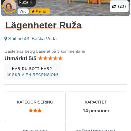
Ruža K .
(23)
Värd
Premium
Lägenheter Ruža
Spiline 43, Baška Voda
Gästernas betyg baserat på
3
kommentarer
Utmärkt! 5/5
HAR DU BOTT HÄR?
SKRIV EN RECENSION!
KATEGORISERING
KAPACITET
14
personer