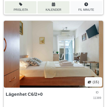
PRISLISTA
KALENDER
F/L MINUTE
(15)
ID
Lägenhet C6/2+0
11389