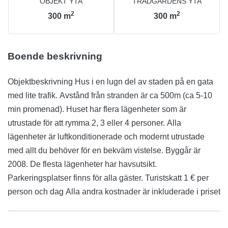
OBJEKT YTA
TRÄDGÅRDENS YTA
2
2
300
m
300
m
Boende beskrivning
Objektbeskrivning Hus i en lugn del av staden på en gata
med lite trafik. Avstånd från stranden är ca 500m (ca 5-10
min promenad). Huset har flera lägenheter som är
utrustade för att rymma 2, 3 eller 4 personer. Alla
lägenheter är luftkonditionerade och modernt utrustade
med allt du behöver för en bekväm vistelse. Byggår är
2008. De flesta lägenheter har havsutsikt.
Parkeringsplatser finns för alla gäster. Turistskatt 1 € per
person och dag Alla andra kostnader är inkluderade i priset