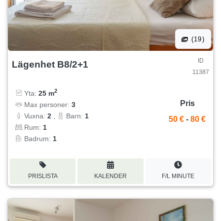
(19)
ID
Lägenhet B8/2+1
11387
2
Yta:
25 m
Pris
Max personer:
3
Vuxna:
2
,
Barn:
1
50 €
-
80 €
Rum:
1
Badrum:
1
PRISLISTA
KALENDER
F/L MINUTE