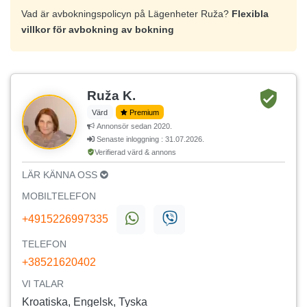
Vad är avbokningspolicyn på Lägenheter Ruža?
Flexibla
villkor för avbokning av bokning
Ruža K.
Värd
Premium
Annonsör sedan 2020.
Senaste inloggning : 31.07.2026.
Verifierad värd & annons
LÄR KÄNNA OSS
MOBILTELEFON
+4915226997335
TELEFON
+38521620402
VI TALAR
Kroatiska, Engelsk, Tyska