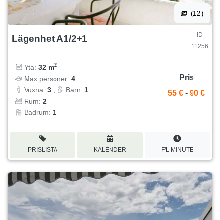
(12)
ID
Lägenhet A1/2+1
11256
2
Yta:
32 m
Pris
Max personer:
4
Vuxna:
3
,
Barn:
1
55 €
-
90 €
Rum:
2
Badrum:
1
PRISLISTA
KALENDER
F/L MINUTE