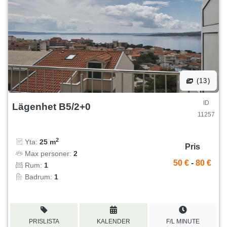
(13)
ID
Lägenhet B5/2+0
11257
2
Yta:
25 m
Pris
Max personer:
2
50 €
-
80 €
Rum:
1
Badrum:
1
PRISLISTA
KALENDER
F/L MINUTE