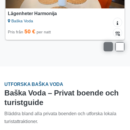
Semesterhus Blue Horizon Villa
Baška Voda
200 €
Pris från
per natt
UTFORSKA BAŠKA VODA
Baška Voda – Privat boende och
turistguide
Bläddra bland alla privata boenden och utforska lokala
turistattraktioner.