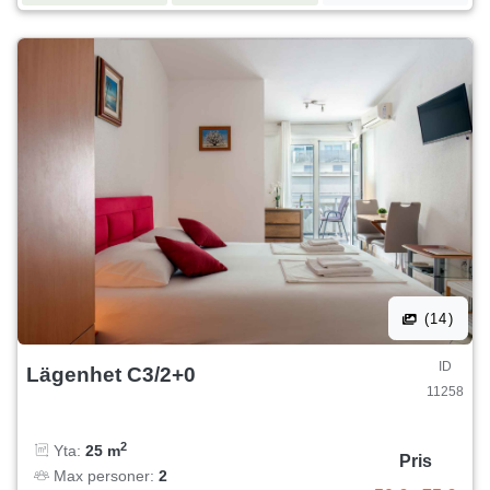
(14)
ID
Lägenhet C3/2+0
11258
2
Yta:
25 m
Pris
Max personer:
2