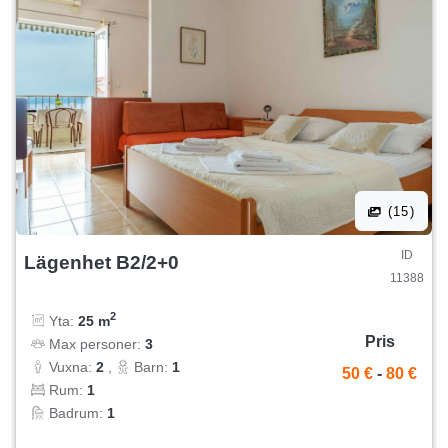
(15)
ID
Lägenhet B2/2+0
11388
2
Yta:
25 m
Pris
Max personer:
3
Vuxna:
2
,
Barn:
1
50 €
-
80 €
Rum:
1
Badrum:
1