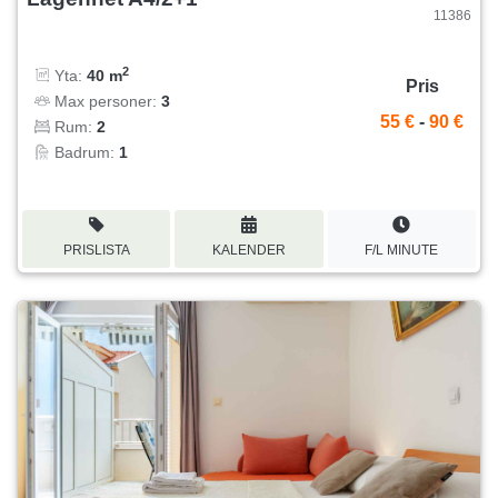
11386
2
Yta:
40 m
Pris
Max personer:
3
55 €
-
90 €
Rum:
2
Badrum:
1
PRISLISTA
KALENDER
F/L MINUTE