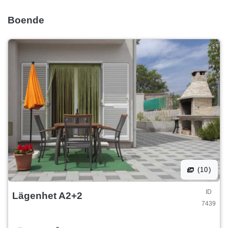
Boende
(10)
ID
Lägenhet A2+2
7439