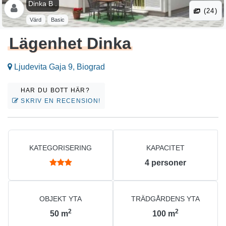
Dinka B .
(24)
Värd
Basic
Lägenhet Dinka
Ljudevita Gaja 9, Biograd
HAR DU BOTT HÄR?
SKRIV EN RECENSION!
KATEGORISERING
KAPACITET
4
personer
OBJEKT YTA
TRÄDGÅRDENS YTA
2
2
50
m
100
m