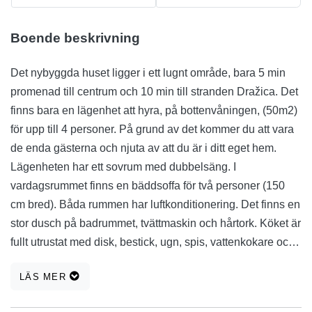
Boende beskrivning
Det nybyggda huset ligger i ett lugnt område, bara 5 min
promenad till centrum och 10 min till stranden Dražica. Det
finns bara en lägenhet att hyra, på bottenvåningen, (50m2)
för upp till 4 personer. På grund av det kommer du att vara
de enda gästerna och njuta av att du är i ditt eget hem.
Lägenheten har ett sovrum med dubbelsäng. I
vardagsrummet finns en bäddsoffa för två personer (150
cm bred). Båda rummen har luftkonditionering. Det finns en
stor dusch på badrummet, tvättmaskin och hårtork. Köket är
fullt utrustat med disk, bestick, ugn, spis, vattenkokare och
stort kylskåp med frys. Utanför är ett bord med stolar på
LÄS MER
terrassen perfekt för en avkopplande eftermiddag.