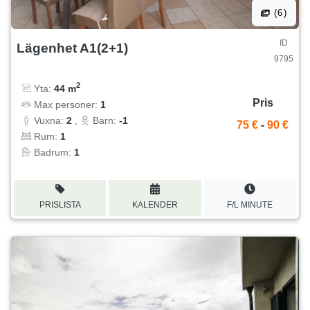
(6)
ID
Lägenhet A1(2+1)
9795
2
Yta:
44 m
Pris
Max personer:
1
Vuxna:
2
,
Barn:
-1
75 €
-
90 €
Rum:
1
Badrum:
1
PRISLISTA
KALENDER
F/L MINUTE