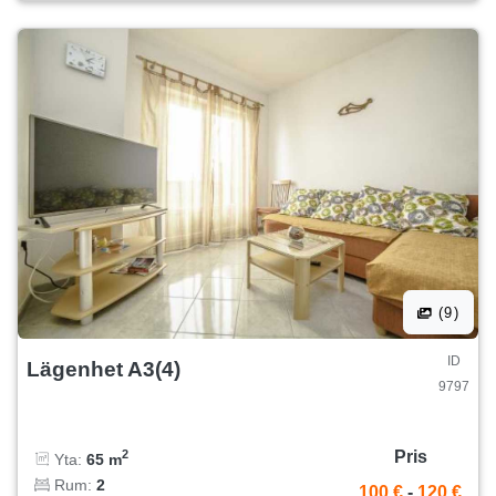
(9)
ID
Lägenhet A3(4)
9797
Pris
2
Yta:
65 m
Rum:
2
100 €
-
120 €