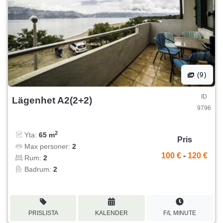
(9)
ID
Lägenhet A2(2+2)
9796
2
Yta:
65 m
Pris
Max personer:
2
100 €
-
120 €
Rum:
2
Badrum:
2
PRISLISTA
KALENDER
F/L MINUTE