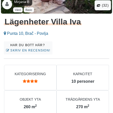
Mirjana B .
(32)
Värd
Basic
Lägenheter Villa Iva
Punta 10, Brač - Povlja
HAR DU BOTT HÄR?
SKRIV EN RECENSION!
KATEGORISERING
KAPACITET
10
personer
OBJEKT YTA
TRÄDGÅRDENS YTA
2
2
260
m
270
m