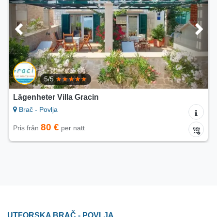
n
Lägenheter Villa Vanja
Brač - Povlja
85 €
Pris från
per natt
UTFORSKA BRAČ - POVLJA