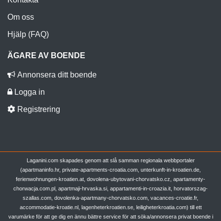
Om oss
Hjälp (FAQ)
ÄGARE AV BOENDE
Annonsera ditt boende
Logga in
Registrering
Laganini.com skapades genom att slå samman regionala webbportaler
(apartmaninfo.hr, private-apartments-croatia.com, unterkunft-in-kroatien.de,
ferienwohnungen-kroatien.at, dovolena-ubytovani-chorvatsko.cz, apartamenty-
chorwacja.com.pl, apartmaji-hrvaska.si, appartamenti-in-croazia.it, horvatorszag-
szallas.com, dovolenka-apartmany-chorvatsko.com, vacances-croatie.fr,
accommodatie-kroatie.nl, lagenheterkroatien.se, leiligheterkroatia.com) till ett
varumärke för att ge dig en ännu bättre service för att söka/annonsera privat boende i