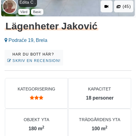
Edita C .
(45)
Värd
Basic
Lägenheter Jaković
Podraće 19, Brela
HAR DU BOTT HÄR?
SKRIV EN RECENSION!
KATEGORISERING
KAPACITET
18
personer
OBJEKT YTA
TRÄDGÅRDENS YTA
2
2
180
m
100
m