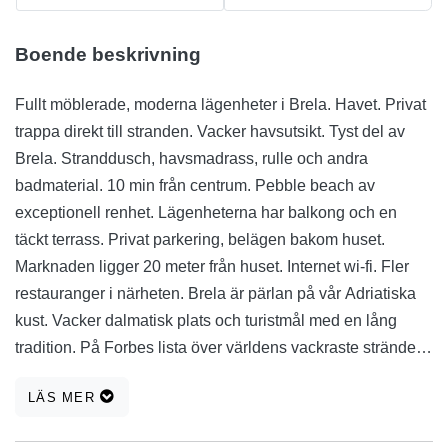
Boende beskrivning
Fullt möblerade, moderna lägenheter i Brela. Havet. Privat
trappa direkt till stranden. Vacker havsutsikt. Tyst del av
Brela. Stranddusch, havsmadrass, rulle och andra
badmaterial. 10 min från centrum. Pebble beach av
exceptionell renhet. Lägenheterna har balkong och en
täckt terrass. Privat parkering, belägen bakom huset.
Marknaden ligger 20 meter från huset. Internet wi-fi. Fler
restauranger i närheten. Brela är pärlan på vår Adriatiska
kust. Vacker dalmatisk plats och turistmål med en lång
tradition. På Forbes lista över världens vackraste stränder
rankas Brela på sjätte plats. Brela är omgiven av sex
LÄS MER
kilometer lång vacker stenstrand. Kilometer tallar skapar
skugga på stränderna, så för Brelas stränder är det värt att