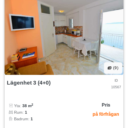
(9)
ID
Lägenhet 3 (4+0)
10567
Pris
2
Yta:
38 m
Rum:
1
på förfrågan
Badrum:
1