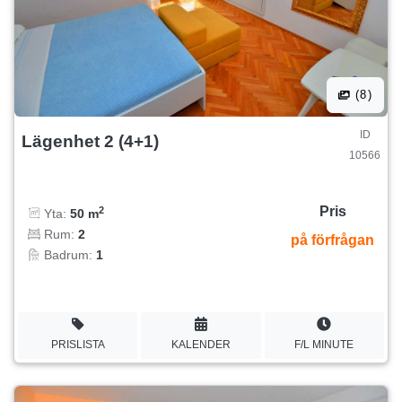
(8)
ID
Lägenhet 2 (4+1)
10566
Pris
2
Yta:
50 m
Rum:
2
på förfrågan
Badrum:
1
PRISLISTA
KALENDER
F/L MINUTE