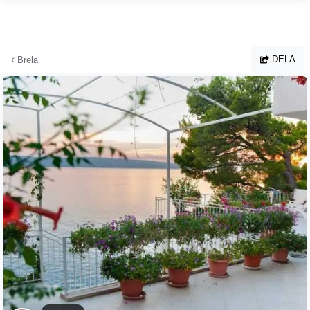
Hoppa till huvudinnehållet
DELA
Brela