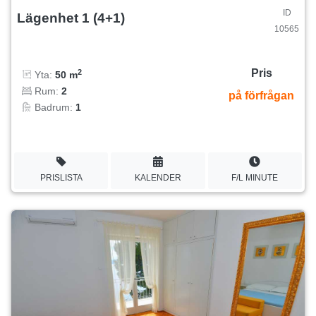
ID
Lägenhet 1 (4+1)
10565
Pris
2
Yta:
50 m
Rum:
2
på förfrågan
Badrum:
1
PRISLISTA
KALENDER
F/L MINUTE