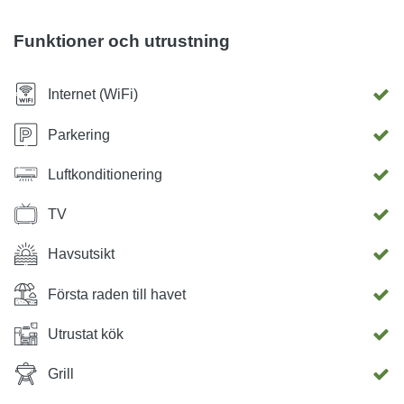
säga; fötter i havet och huvudet i skuggan. Oavsett om du
ser fram emot en promenad vid havet eller dansa på en av
Funktioner och utrustning
terrasserna i Brela, kommer du att känna dig välkommen,
verkligen vilad och få hem vackra fotografier och minnen.
Internet (WiFi)
Parkering
Luftkonditionering
TV
Havsutsikt
Första raden till havet
Utrustat kök
Grill