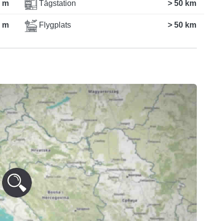
 m
Tågstation
> 50 km
 m
Flygplats
> 50 km