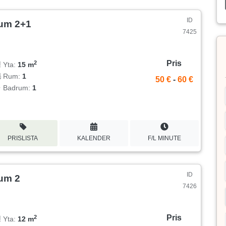
ID
um 2+1
7425
Pris
2
Yta:
15 m
Rum:
1
50 €
-
60 €
Badrum:
1
PRISLISTA
KALENDER
F/L MINUTE
ID
um 2
7426
Pris
2
Yta:
12 m