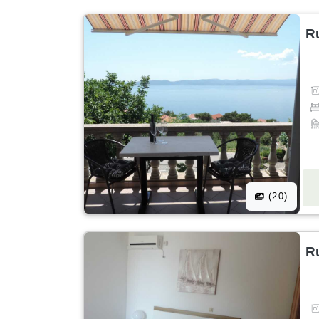
R
(20)
R