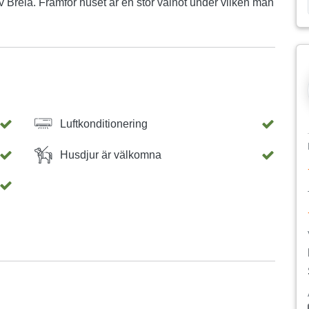
Brela. Framför huset är en stor valnöt under vilken man
Luftkonditionering
Husdjur är välkomna