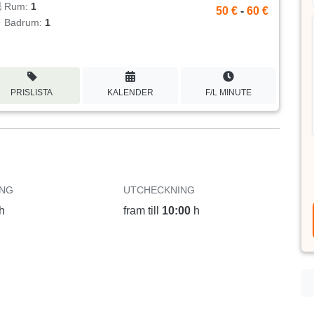
Rum:
1
50 €
-
60 €
Badrum:
1
PRISLISTA
KALENDER
F/L MINUTE
ING
UTCHECKNING
h
fram till
10:00
h