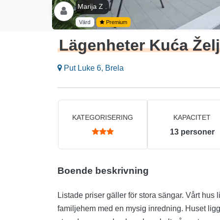
Marija Z .
Värd
Premium
Lägenheter Kuća Želj
Put Luke 6, Brela
KATEGORISERING
KAPACITET
13
personer
Boende beskrivning
Listade priser gäller för stora sängar. Vårt hus ligger nära St.Stjepan kyrka, i början av byn Det är ett
familjehem med en mysig inredning. Huset ligg