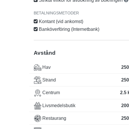
Strikta villkor för avbokning av bokningen
BETALNINGSMETODER
Kontant (vid ankomst)
Banköverföring (Internetbank)
Avstånd
Hav
250
Strand
250
Centrum
2.5
Livsmedelsbutik
200
Restaurang
250