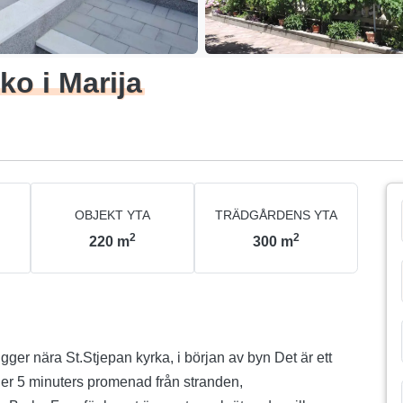
ko i Marija
OBJEKT YTA
TRÄDGÅRDENS YTA
2
2
220
m
300
m
er 5 minuters promenad från stranden,