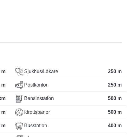
 m
Sjukhus/Läkare
250 m
 m
Postkontor
250 m
 km
Bensinstation
500 m
 m
Idrottsbanor
500 m
 m
Busstation
400 m