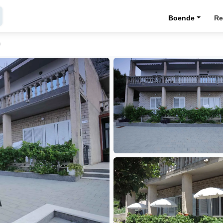
Boende
Re
a