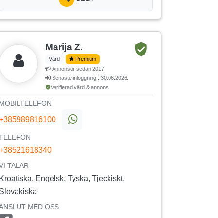
Marija Z.
Värd
Premium
Annonsör sedan 2017.
Senaste inloggning : 30.06.2026.
Verifierad värd & annons
MOBILTELEFON
+385989816100
TELEFON
+38521618340
VI TALAR
Kroatiska, Engelsk, Tyska, Tjeckiskt,
Slovakiska
ANSLUT MED OSS