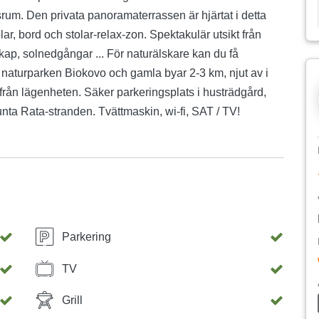
rum. Den privata panoramaterrassen är hjärtat i detta
ar, bord och stolar-relax-zon. Spektakulär utsikt från
skap, solnedgångar ... För naturälskare kan du få
ll naturparken Biokovo och gamla byar 2-3 km, njut av i
 från lägenheten. Säker parkeringsplats i husträdgård,
ta Rata-stranden. Tvättmaskin, wi-fi, SAT / TV!
Parkering
TV
Grill