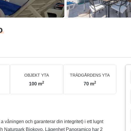
o
OBJEKT YTA
TRÄDGÅRDENS YTA
2
2
100
m
70
m
våningen och garanterar din integritet) i ett lugnt
och Naturpark Biokovo. Lägenhet Panoramico har 2