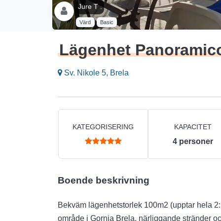
Jure T .
Värd
Basic
Lägenhet Panoramic
Sv. Nikole 5, Brela
KATEGORISERING
KAPACITET
4
personer
Boende beskrivning
Bekväm lägenhetstorlek 100m2 (upptar hela 2: a 
område i Gornja Brela, närliggande stränder 