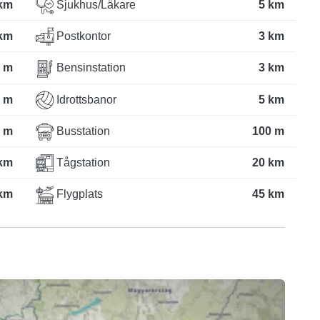
km
Sjukhus/Läkare
5 km
km
Postkontor
3 km
 m
Bensinstation
3 km
 m
Idrottsbanor
5 km
 m
Busstation
100 m
km
Tågstation
20 km
km
Flygplats
45 km