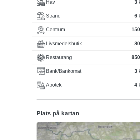
Hav
3 
Strand
6 
Centrum
150
Livsmedelsbutik
80
Restaurang
850
Bank/Bankomat
3 
Apotek
4 
Plats på kartan