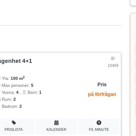
ID
ägenhet 4+1
10459
2
Yta:
100 m
Pris
Max personer:
5
Vuxna:
4
,
Barn:
1
på förfrågan
Rum:
2
Badrum:
2
PRISLISTA
KALENDER
F/L MINUTE