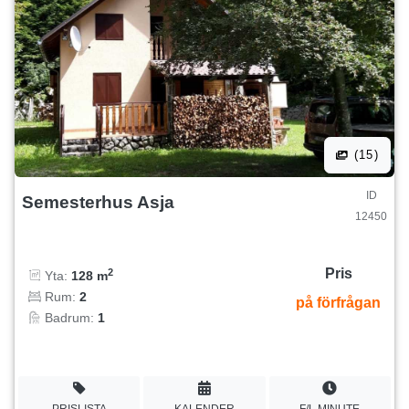
(15)
ID
Semesterhus Asja
12450
Pris
2
Yta:
128 m
Rum:
2
på förfrågan
Badrum:
1
PRISLISTA
KALENDER
F/L MINUTE