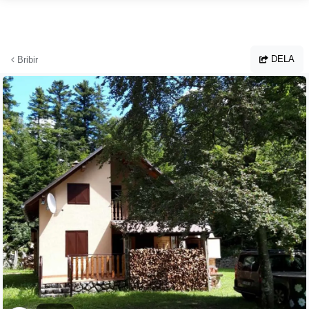
Hoppa till huvudinnehållet
DELA
Bribir