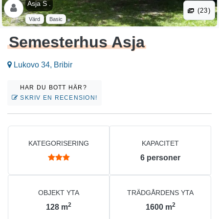
Asja S .
(23)
Värd
Basic
Semesterhus Asja
Lukovo 34, Bribir
HAR DU BOTT HÄR?
SKRIV EN RECENSION!
KATEGORISERING
KAPACITET
6
personer
OBJEKT YTA
TRÄDGÅRDENS YTA
2
2
128
m
1600
m