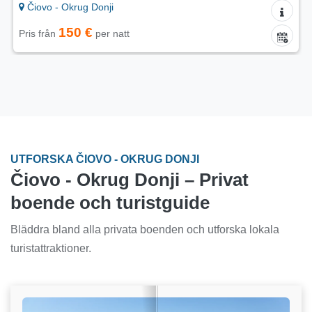
 - Okrug Donji
Čiovo - O
150 €
1
ån
per natt
Pris från
UTFORSKA ČIOVO - OKRUG DONJI
Čiovo - Okrug Donji – Privat
boende och turistguide
Bläddra bland alla privata boenden och utforska lokala
turistattraktioner.