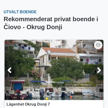
UTVALT BOENDE
Rekommenderat privat boende i
Čiovo - Okrug Donji
het Okrug Donji 7
Semester