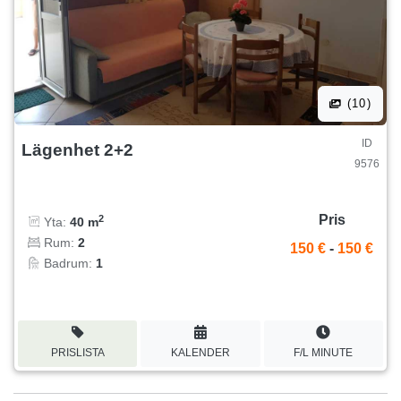
(10)
ID
Lägenhet 2+2
9576
Pris
2
Yta:
40 m
Rum:
2
150 €
-
150 €
Badrum:
1
PRISLISTA
KALENDER
F/L MINUTE