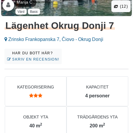
Marija Č .
(12)
Värd
Basic
Lägenhet Okrug Donji 7
Zrinsko Frankopanska 7, Čiovo - Okrug Donji
HAR DU BOTT HÄR?
SKRIV EN RECENSION!
KATEGORISERING
KAPACITET
4
personer
OBJEKT YTA
TRÄDGÅRDENS YTA
2
2
40
m
200
m