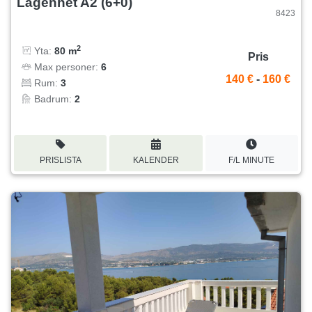
Lägenhet A2 (6+0)
8423
2
Yta:
80 m
Pris
Max personer:
6
140 €
-
160 €
Rum:
3
Badrum:
2
PRISLISTA
KALENDER
F/L MINUTE