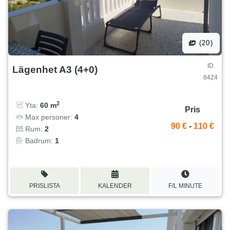
(20)
ID
Lägenhet A3 (4+0)
8424
2
Yta:
60 m
Pris
Max personer:
4
90 €
-
110 €
Rum:
2
Badrum:
1
PRISLISTA
KALENDER
F/L MINUTE