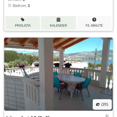
Badrum:
1
PRISLISTA
KALENDER
F/L MINUTE
(20)
ID