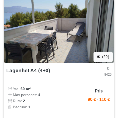
(20)
ID
Lägenhet A4 (4+0)
8425
2
Yta:
60 m
Pris
Max personer:
4
90 €
-
110 €
Rum:
2
Badrum:
1