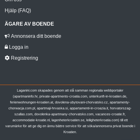
Hjälp (FAQ)
ÄGARE AV BOENDE
Annonsera ditt boende
Logga in
Registrering
Laganini.com skapades genom att slå samman regionala webbportaler
(apartmaninfo.hr, private-apartments-croatia.com, unterkunft-in-kroatien.de,
ferienwohnungen-kroatien.at, dovolena-ubytovani-chorvatsko.cz, apartamenty-
chorwacja.com.pl, apartmaji-hrvaska.si, appartamenti-in-croazia.it, horvatorszag-
szallas.com, dovolenka-apartmany-chorvatsko.com, vacances-croatie.fr,
accommodatie-kroatie.nl, lagenheterkroatien.se, leiligheterkroatia.com) till ett
varumärke för att ge dig en ännu bättre service för att söka/annonsera privat boende i
Kroatien.