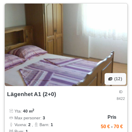
(12)
ID
Lägenhet A1 (2+0)
8422
2
Yta:
40 m
Pris
Max personer:
3
Vuxna:
2
,
Barn:
1
50 €
-
70 €
Rum:
1