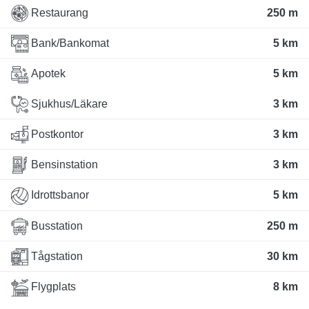
Restaurang
250 m
Bank/Bankomat
5 km
Apotek
5 km
Sjukhus/Läkare
3 km
Postkontor
3 km
Bensinstation
3 km
Idrottsbanor
5 km
Busstation
250 m
Tågstation
30 km
Flygplats
8 km