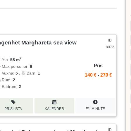
ID
ägenhet Marghareta sea view
8072
2
Yta:
58 m
Pris
Max personer:
6
Vuxna:
5
,
Barn:
1
140 €
-
270 €
Rum:
2
Badrum:
2
PRISLISTA
KALENDER
F/L MINUTE
ID