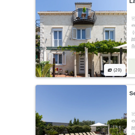
L
(20)
S