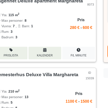
ägenhet Deluxe apartment Marghareta
8073
2
Yta:
115 m
Pris
Max personer:
8
Vuxna:
7
,
Barn:
1
280 €
-
600 €
Rum:
3
Badrum:
3
PRISLISTA
KALENDER
F/L MINUTE
ID
emesterhus Deluxe Villa Marghareta
15039
2
Yta:
210 m
Pris
Max personer:
13
1100 €
-
1500 €
Rum:
5