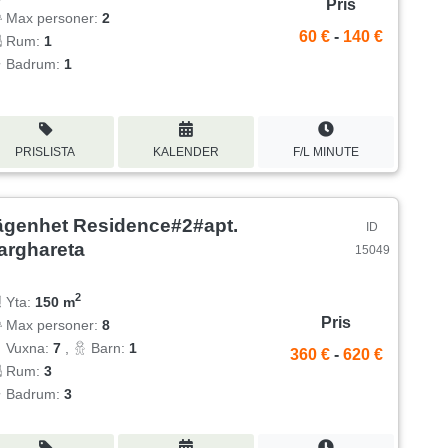
Pris
Max personer:
2
60 €
-
140 €
Rum:
1
Badrum:
1
PRISLISTA
KALENDER
F/L MINUTE
ägenhet Residence#2#apt.
ID
arghareta
15049
2
Yta:
150 m
Pris
Max personer:
8
Vuxna:
7
,
Barn:
1
360 €
-
620 €
Rum:
3
Badrum:
3