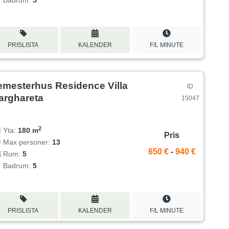
Badrum:
5
PRISLISTA
KALENDER
F/L MINUTE
emesterhus Residence Villa
ID
arghareta
15047
2
Yta:
180 m
Pris
Max personer:
13
650 €
-
940 €
Rum:
5
Badrum:
5
PRISLISTA
KALENDER
F/L MINUTE