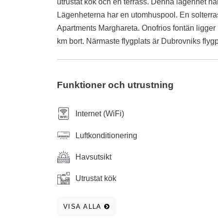
utrustat kök och en terrass. Denna lägenhet har
Lägenheterna har en utomhuspool. En solterrass
Apartments Marghareta. Onofrios fontän ligger
km bort. Närmaste flygplats är Dubrovniks flyg
Funktioner och utrustning
Internet (WiFi)
Luftkonditionering
Havsutsikt
Utrustat kök
VISA ALLA