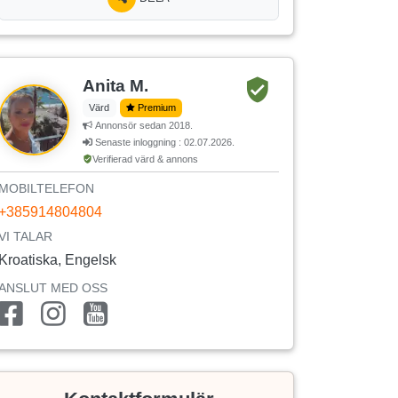
Anita M.
Värd
Premium
Annonsör sedan 2018.
Senaste inloggning : 02.07.2026.
Verifierad värd & annons
MOBILTELEFON
+385914804804
VI TALAR
Kroatiska, Engelsk
ANSLUT MED OSS