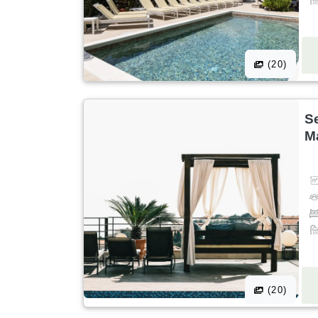
(20)
S
M
(20)