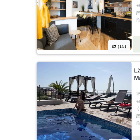
(15)
L
M