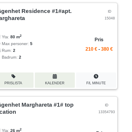
ägenhet Residence #1#apt.
ID
arghareta
15048
2
Yta:
80 m
Pris
Max personer:
5
210 €
-
380 €
Rum:
2
Badrum:
2
PRISLISTA
KALENDER
F/L MINUTE
ägenhet Marghareta #1# top
ID
cation
13354793
2
Yta:
26 m