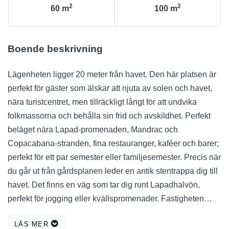
2
2
60
m
100
m
Boende beskrivning
Lägenheten ligger 20 meter från havet. Den här platsen är
perfekt för gäster som älskar att njuta av solen och havet,
nära turistcentret, men tillräckligt långt för att undvika
folkmassorna och behålla sin frid och avskildhet. Perfekt
beläget nära Lapad-promenaden, Mandrac och
Copacabana-stranden, fina restauranger, kaféer och barer;
perfekt för ett par semester eller familjesemester. Precis när
du går ut från gårdsplanen leder en antik stentrappa dig till
havet. Det finns en väg som tar dig runt Lapadhalvön,
perfekt för jogging eller kvällspromenader. Fastigheten
ligger bara 15 minuter med buss från Dubrovniks gamla
LÄS MER
stad. Jag tar dig mindre än 5 minuters promenad för att