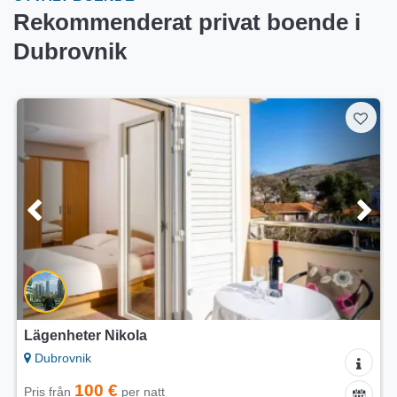
Rekommenderat privat boende i
Dubrovnik
heter Nikola
Lägenhet
vnik
Dubrovni
100 €
6
ån
per natt
Pris från