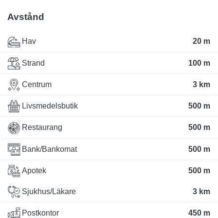
Avstånd
Hav
20 m
Strand
100 m
Centrum
3 km
Livsmedelsbutik
500 m
Restaurang
500 m
Bank/Bankomat
500 m
Apotek
500 m
Sjukhus/Läkare
3 km
Postkontor
450 m