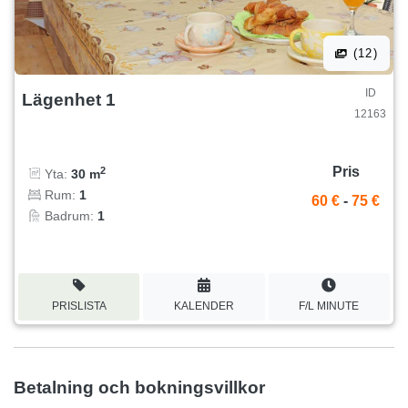
(12)
ID
Lägenhet 1
12163
Pris
2
Yta:
30 m
Rum:
1
60 €
-
75 €
Badrum:
1
PRISLISTA
KALENDER
F/L MINUTE
Betalning och bokningsvillkor