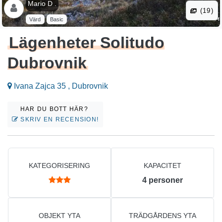
Mario D .
(19)
Värd
Basic
Lägenheter Solitudo
Dubrovnik
Ivana Zajca 35 , Dubrovnik
HAR DU BOTT HÄR?
SKRIV EN RECENSION!
KATEGORISERING
KAPACITET
4
personer
OBJEKT YTA
TRÄDGÅRDENS YTA