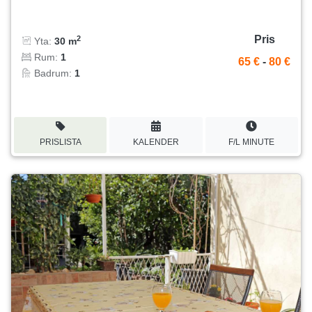
Pris
2
Yta:
30 m
Rum:
1
65 €
-
80 €
Badrum:
1
PRISLISTA
KALENDER
F/L MINUTE