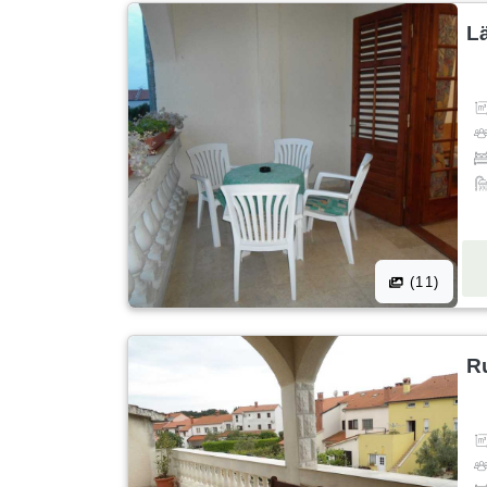
L
(11)
R