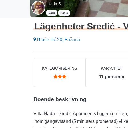
Nada S .
Värd
Basic
Lägenheter Sredić - V
Braće Ilić 20, Fažana
KATEGORISERING
KAPACITET
11
personer
Boende beskrivning
Villa Nada - Sredic Apartments ligger i en liten
inom gångavstånd (5 minuters promenad) vilket