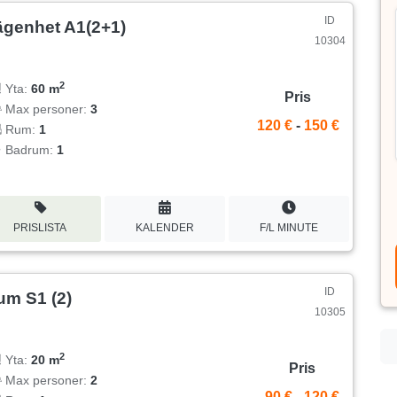
ID
ägenhet A1(2+1)
10304
2
Yta:
60 m
Pris
Max personer:
3
120 €
-
150 €
Rum:
1
Badrum:
1
PRISLISTA
KALENDER
F/L MINUTE
ID
um S1 (2)
10305
2
Yta:
20 m
Pris
Max personer:
2
90 €
-
120 €