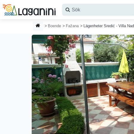
Hoppa till huvudinnehållet
HEMSIDA
Boende
Fažana
Lägenheter Sredić - Villa Na