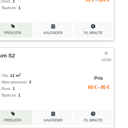
Rum:
1
Badrum:
1
PRISLISTA
KALENDER
F/L MINUTE
ID
um S2
10306
2
Yta:
12 m
Pris
Max personer:
2
80 €
-
95 €
Rum:
1
Badrum:
1
PRISLISTA
KALENDER
F/L MINUTE