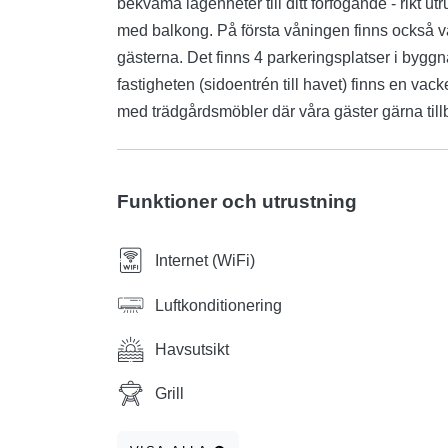
bekväma lägenheter till ditt förfogande - rikt u
med balkong. På första våningen finns också vär
gästerna. Det finns 4 parkeringsplatser i bygg
fastigheten (sidoentrén till havet) finns en va
med trädgårdsmöbler där våra gäster gärna tillbr
Funktioner och utrustning
Internet (WiFi)
Luftkonditionering
Havsutsikt
Grill