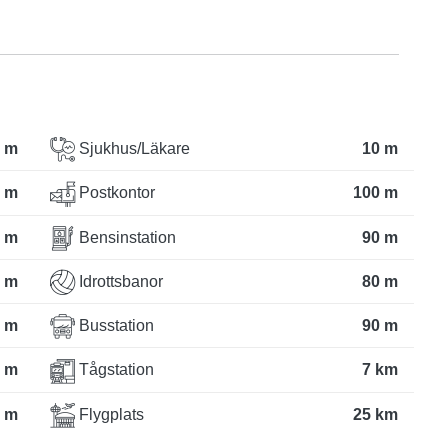
 m
Sjukhus/Läkare
10 m
 m
Postkontor
100 m
 m
Bensinstation
90 m
 m
Idrottsbanor
80 m
 m
Busstation
90 m
 m
Tågstation
7 km
 m
Flygplats
25 km