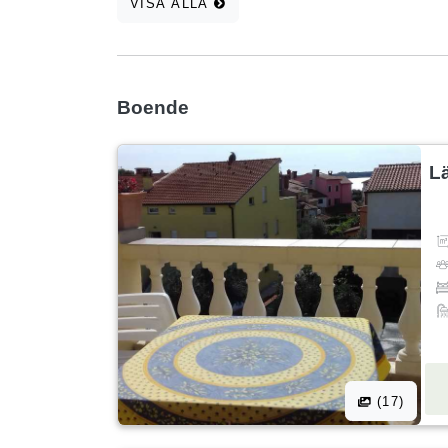
VISA ALLA
Boende
L
(17)