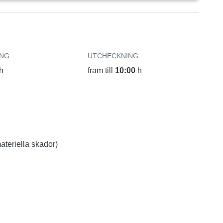
ING
UTCHECKNING
h
fram till
10:00
h
ateriella skador)