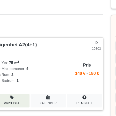
ID
ägenhet A2(4+1)
10303
2
Yta:
75 m
Pris
Max personer:
5
140 €
-
180 €
Rum:
2
Badrum:
1
PRISLISTA
KALENDER
F/L MINUTE