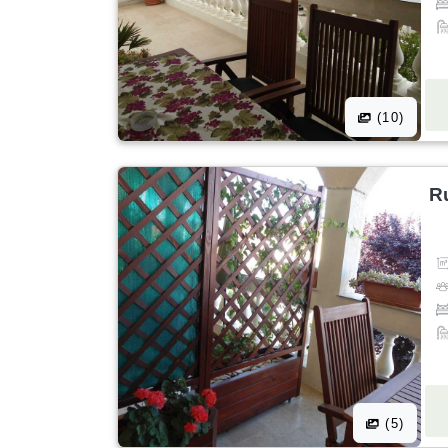
(10)
R
(5)