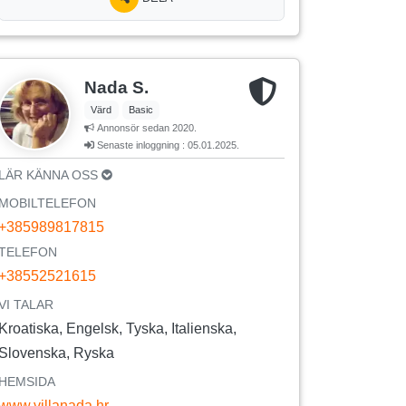
Nada S.
Värd
Basic
Annonsör sedan 2020.
Senaste inloggning : 05.01.2025.
LÄR KÄNNA OSS
MOBILTELEFON
+385989817815
TELEFON
+38552521615
VI TALAR
Kroatiska, Engelsk, Tyska, Italienska,
Slovenska, Ryska
HEMSIDA
www.villanada.hr