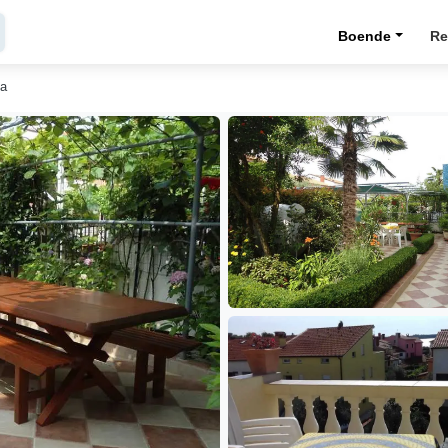
Boende
Re
da