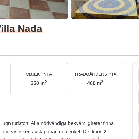
illa Nada
OBJEKT YTA
TRÄDGÅRDENS YTA
2
2
350
m
400
m
, lugn turistort. Alla nödvändiga bekvämligheter finns
 gör vistelsen avslappnad och enkel. Det finns 2