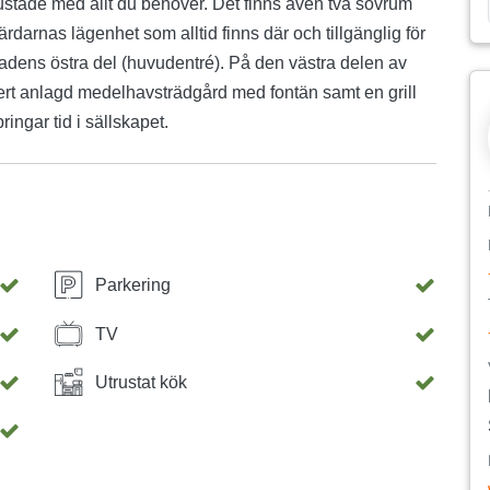
trustade med allt du behöver. Det finns även två sovrum
darnas lägenhet som alltid finns där och tillgänglig för
nadens östra del (huvudentré). På den västra delen av
ckert anlagd medelhavsträdgård med fontän samt en grill
ingar tid i sällskapet.
Parkering
TV
Utrustat kök