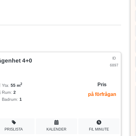
ID
ägenhet 4+0
6897
Pris
2
Yta:
55 m
Rum:
2
på förfrågan
Badrum:
1
PRISLISTA
KALENDER
F/L MINUTE