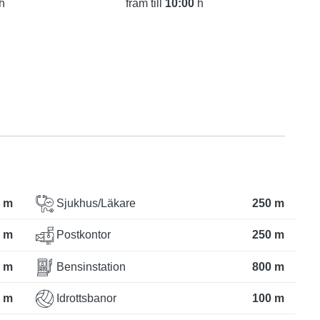
h
fram till
10:00
h
 m
Sjukhus/Läkare
250 m
 m
Postkontor
250 m
 m
Bensinstation
800 m
 m
Idrottsbanor
100 m