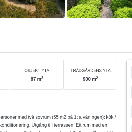
OBJEKT YTA
TRÄDGÅRDENS YTA
2
2
87
m
900
m
 personer med två sovrum (55 m2 på 1: a våningen): kök /
konditionering. Utgång till terrassen. Ett rum med en