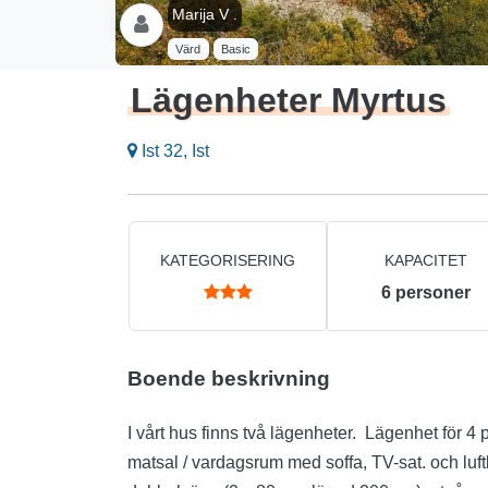
Marija V .
Värd
Basic
Lägenheter Myrtus
Ist 32, Ist
KATEGORISERING
KAPACITET
6
personer
Boende beskrivning
I vårt hus finns två lägenheter. Lägenhet för 4
matsal / vardagsrum med soffa, TV-sat. och luft