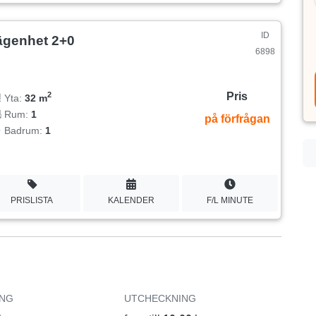
ID
ägenhet 2+0
6898
Pris
2
Yta:
32 m
Rum:
1
på förfrågan
Badrum:
1
PRISLISTA
KALENDER
F/L MINUTE
ING
UTCHECKNING