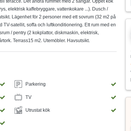
till teracce. Det andra rummet med 2 sängar. Öppet kök
ys, elektrisk kaffebryggare, vattenkokare ...). Dusch /
sutsikt. Lägenhet för 2 personer med ett sovrum (32 m2 på
TV-satellit, soffa och luftkonditionering. Ett rum med en
m / pentry (2 kokplattor, diskmaskin, elektrisk,
hårtork. Terrass15 m2. Utemöbler. Havsutsikt.
Parkering
TV
Utrustat kök