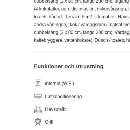
dubbelsäng (2 x 80 cm, längd 200 cm), utgång 
(4 kokplattor, ugn, diskmaskin, mikrovågsugn, fr
toalett, hårtork .Terrace 9 m2. Utemöbler. Hav
andra våningen): kök / vardagsrum / matsal med 
dubbelsäng (2 x 80 cm, längd 200 cm). Vardagsru
kaffebryggare, vattenkokare). Dusch / toalett, 
Funktioner och utrustning
Internet (WiFi)
Luftkonditionering
Havsutsikt
Grill