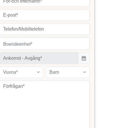
Boendeenhet*
Vuxna*
Barn