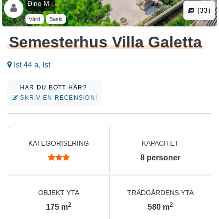
Đino M .
(33)
Värd
Basic
Semesterhus Villa Galetta
Ist 44 a, Ist
HAR DU BOTT HÄR?
SKRIV EN RECENSION!
KATEGORISERING
KAPACITET
8
personer
OBJEKT YTA
TRÄDGÅRDENS YTA
2
2
175
m
580
m