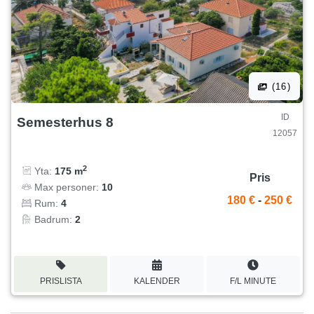
(16)
ID
Semesterhus 8
12057
2
Yta:
175 m
Pris
Max personer:
10
180 €
-
250 €
Rum:
4
Badrum:
2
PRISLISTA
KALENDER
F/L MINUTE