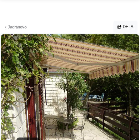
Hoppa till huvudinnehållet
DELA
Jadranovo