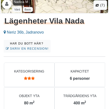
Nadica M .
(7)
Värd
Basic
Lägenheter Vila Nada
Neriz 36b, Jadranovo
HAR DU BOTT HÄR?
SKRIV EN RECENSION!
KATEGORISERING
KAPACITET
6
personer
OBJEKT YTA
TRÄDGÅRDENS YTA
2
2
80
m
400
m