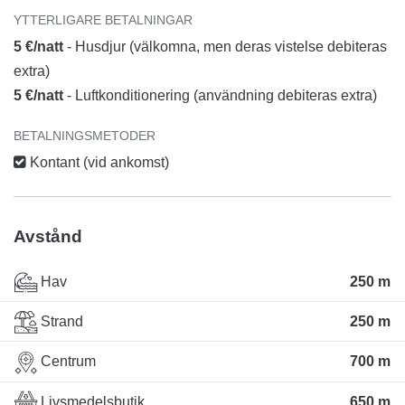
YTTERLIGARE BETALNINGAR
5 €/natt
- Husdjur (välkomna, men deras vistelse debiteras
extra)
5 €/natt
- Luftkonditionering (användning debiteras extra)
BETALNINGSMETODER
Kontant (vid ankomst)
Avstånd
Hav
250 m
Strand
250 m
Centrum
700 m
Livsmedelsbutik
650 m