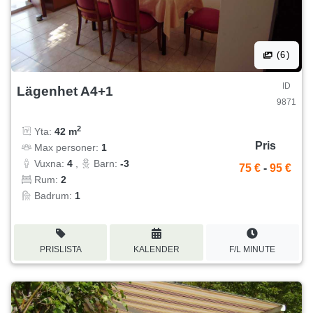
(6)
ID
Lägenhet A4+1
9871
2
Yta:
42 m
Pris
Max personer:
1
Vuxna:
4
,
Barn:
-3
75 €
-
95 €
Rum:
2
Badrum:
1
PRISLISTA
KALENDER
F/L MINUTE