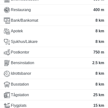
Restaurang
400 m
Bank/Bankomat
8 km
Apotek
8 km
Sjukhus/Läkare
8 km
Postkontor
750 m
Bensinstation
2.5 km
Idrottsbanor
8 km
Busstation
8 km
Tågstation
25 km
Flygplats
15 km