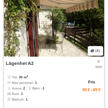
(4)
ID
Lägenhet A2
9898
2
Yta:
30 m
Pris
Max personer:
1
Vuxna:
2
,
Barn:
-1
50 €
-
65 €
Rum:
1
Badrum:
1