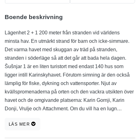
Boende beskrivning
Lägenhet 2 + 1 200 meter från stranden vid världens
minsta hav. En utmärkt strand för barn och icke-simmare.
Det varma havet med skuggan av träd på stranden,
stranden i söderläge så att det går att bada hela dagen.
Šušnjar 1 är en liten turistort med endast 140 hus som
ligger intill Karinskyhavet. Förutom simning är den också
lämplig för fiske, dykning och vattensporter. Njut av
kvällspromenaderna på orten och den vackra utsikten över
havet och de omgivande platserna: Karin Gornji, Karin
Donji, Vrulje och Attachment. Om du vill ha en lugn
semester är detta rätt plats för dig! Glöm inte forsränning på
LÄS MER
floden Zrmanja, samt en rundtur i kanjonen Zrmanja,
källorna till floden Karešnica, Janković&#39;s Noise,