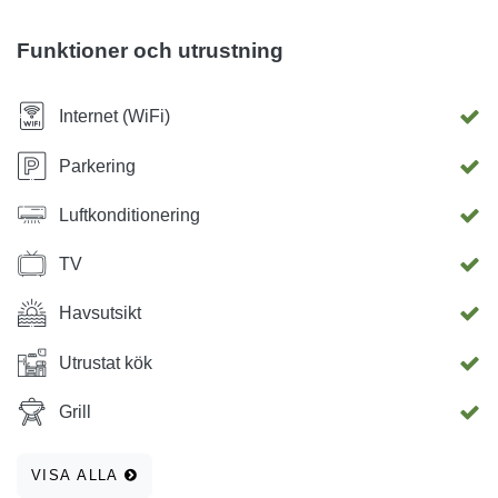
Zadar, Benkovac, Obrovac, Biograd na Moru eller många
öar, allt inom cirka en timme med bil . För dem som har
Funktioner och utrustning
hälsoproblem finns det en läkande lera som kommer att
visa sig hjälpa dig.
Internet (WiFi)
Parkering
Luftkonditionering
TV
Havsutsikt
Utrustat kök
Grill
VISA ALLA