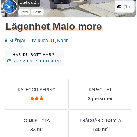
Štefica Z .
(15)
Värd
Basic
Lägenhet Malo more
Šušnjar 1, IV ulica 31, Karin
HAR DU BOTT HÄR?
SKRIV EN RECENSION!
KATEGORISERING
KAPACITET
3
personer
OBJEKT YTA
TRÄDGÅRDENS YTA
2
2
33
m
140
m