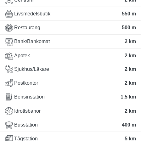
Livsmedelsbutik
550 m
Restaurang
500 m
Bank/Bankomat
2 km
Apotek
2 km
Sjukhus/Läkare
2 km
Postkontor
2 km
Bensinstation
1.5 km
Idrottsbanor
2 km
Busstation
400 m
Tågstation
5 km