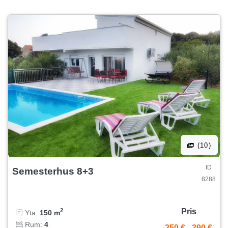
(10)
ID
Semesterhus 8+3
8288
Pris
2
Yta:
150 m
Rum:
4
250 €
-
390 €