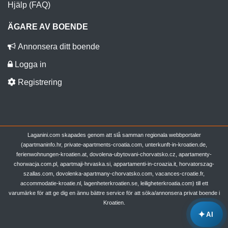
Hjälp (FAQ)
ÄGARE AV BOENDE
Annonsera ditt boende
Logga in
Registrering
Laganini.com skapades genom att slå samman regionala webbportaler
(apartmaninfo.hr, private-apartments-croatia.com, unterkunft-in-kroatien.de,
ferienwohnungen-kroatien.at, dovolena-ubytovani-chorvatsko.cz, apartamenty-
chorwacja.com.pl, apartmaji-hrvaska.si, appartamenti-in-croazia.it, horvatorszag-
szallas.com, dovolenka-apartmany-chorvatsko.com, vacances-croatie.fr,
accommodatie-kroatie.nl, lagenheterkroatien.se, leiligheterkroatia.com) till ett
varumärke för att ge dig en ännu bättre service för att söka/annonsera privat boende i
Kroatien.
✦
AI