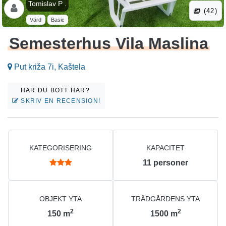
Tomislav P .
(42)
Värd
Basic
Semesterhus Vila Maslina
Put križa 7i, Kaštela
HAR DU BOTT HÄR?
SKRIV EN RECENSION!
KATEGORISERING
KAPACITET
11
personer
OBJEKT YTA
TRÄDGÅRDENS YTA
2
2
150
m
1500
m