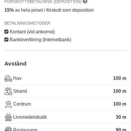
FÖRSKOTTSBETALNING (DEPOSITION)
15%
av hela priset i förskott som deposition
BETALNINGSMETODER
Kontant (vid ankomst)
Banköverföring (Internetbank)
Avstånd
Hav
100 m
Strand
100 m
Centrum
100 m
Livsmedelsbutik
30 m
Restaurang
90 m