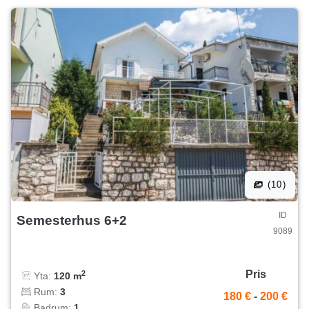
(10)
ID
Semesterhus 6+2
9089
Pris
2
Yta:
120 m
Rum:
3
180 €
-
200 €
Badrum:
1