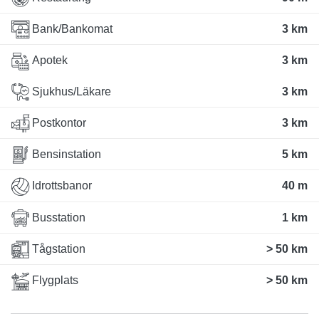
Bank/Bankomat
3 km
Apotek
3 km
Sjukhus/Läkare
3 km
Postkontor
3 km
Bensinstation
5 km
Idrottsbanor
40 m
Busstation
1 km
Tågstation
> 50 km
Flygplats
> 50 km