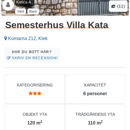
Katica A .
(11)
Värd
Basic
Semesterhus Villa Kata
Komarna 212, Klek
HAR DU BOTT HÄR?
SKRIV EN RECENSION!
KATEGORISERING
KAPACITET
6
personer
OBJEKT YTA
TRÄDGÅRDENS YTA
2
2
120
m
110
m