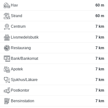
Hav
60 m
Strand
60 m
Centrum
7 km
Livsmedelsbutik
7 km
Restaurang
7 km
Bank/Bankomat
7 km
Apotek
7 km
Sjukhus/Läkare
7 km
Postkontor
7 km
Bensinstation
7 km