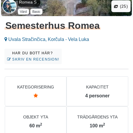
Romea S .
(25)
Värd
Basic
Semesterhus Romea
Uvala Stračinčica, Korčula - Vela Luka
HAR DU BOTT HÄR?
SKRIV EN RECENSION!
KATEGORISERING
KAPACITET
4
personer
OBJEKT YTA
TRÄDGÅRDENS YTA
2
2
60
m
100
m