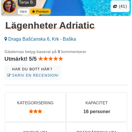
Tanja B .
(41)
Värd
Premium
Lägenheter Adriatic
Draga Bašćanska 6, Krk - Baška
Gästernas betyg baserat på
8
kommentarer
Utmärkt! 5/5
HAR DU BOTT HÄR?
SKRIV EN RECENSION!
KATEGORISERING
KAPACITET
16
personer