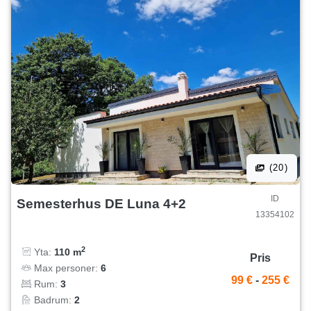
(20)
ID
Semesterhus DE Luna 4+2
13354102
2
Yta:
110 m
Pris
Max personer:
6
99 €
-
255 €
Rum:
3
Badrum:
2