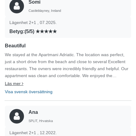
Somi
Castleblayney, Ireland
Lägenhet 2+1 , 07.2025.
Betyg:(5/5)
Beautiful
We stayed at the Apartmani Adriatic. The location was perfect,
just a short drive from the beach and close to several Excellent
restaurants. The ovners were incredibly friendly and helpful. Our
appartment was clean and comfortable. We enjoyed the
appartment's pool area.. We had a fantastic holiday and would
Läs mer
highly recommend this appartments to families and couples
Visa svensk översättning
looking for a relaxing holiday.
Ana
SPLIT, Hrvatska
Lägenhet 2+1 , 12.2022.