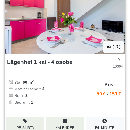
(17)
ID
Lägenhet 1 kat - 4 osobe
10394
2
Yta:
60 m
Pris
Max personer:
4
59 €
-
150 €
Rum:
2
Badrum:
1
PRISLISTA
KALENDER
F/L MINUTE