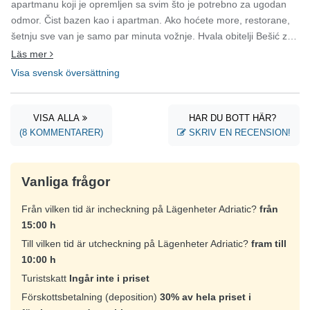
apartmanu koji je opremljen sa svim što je potrebno za ugodan
odmor. Čist bazen kao i apartman. Ako hoćete more, restorane,
šetnju sve van je samo par minuta vožnje. Hvala obitelji Bešić za
ugodan odmor. Vidimo se sigurno opet! Katica i ekipa
Läs mer
Visa svensk översättning
VISA ALLA
HAR DU BOTT HÄR?
(8 KOMMENTARER)
SKRIV EN RECENSION!
Vanliga frågor
Från vilken tid är incheckning på Lägenheter Adriatic?
från
15:00 h
Till vilken tid är utcheckning på Lägenheter Adriatic?
fram till
10:00 h
Turistskatt
Ingår inte i priset
Förskottsbetalning (deposition)
30% av hela priset i