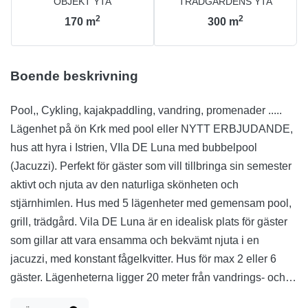
OBJEKT YTA
TRÄDGÅRDENS YTA
2
2
170
m
300
m
Boende beskrivning
Pool,, Cykling, kajakpaddling, vandring, promenader .....
Lägenhet på ön Krk med pool eller NYTT ERBJUDANDE,
hus att hyra i Istrien, VIla DE Luna med bubbelpool
(Jacuzzi). Perfekt för gäster som vill tillbringa sin semester
aktivt och njuta av den naturliga skönheten och
stjärnhimlen. Hus med 5 lägenheter med gemensam pool,
grill, trädgård. Vila DE Luna är en idealisk plats för gäster
som gillar att vara ensamma och bekvämt njuta i en
jacuzzi, med konstant fågelkvitter. Hus för max 2 eller 6
gäster. Lägenheterna ligger 20 meter från vandrings- och
cykellederna, 3 km från Portafortunas klätterled och Edison