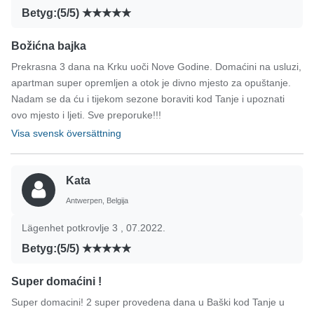
Betyg:(5/5)
Božićna bajka
Prekrasna 3 dana na Krku uoči Nove Godine. Domaćini na usluzi,
apartman super opremljen a otok je divno mjesto za opuštanje.
Nadam se da ću i tijekom sezone boraviti kod Tanje i upoznati
ovo mjesto i ljeti. Sve preporuke!!!
Visa svensk översättning
Kata
Antwerpen, Belgija
Lägenhet potkrovlje 3 , 07.2022.
Betyg:(5/5)
Super domaćini !
Super domacini! 2 super provedena dana u Baški kod Tanje u