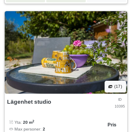
(17)
ID
Lägenhet studio
10395
2
Yta:
20 m
Pris
Max personer:
2