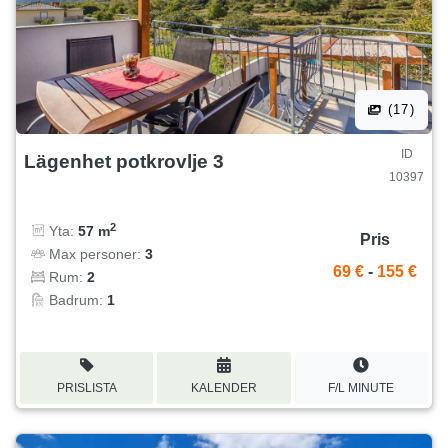
(17)
ID
Lägenhet potkrovlje 3
10397
2
Yta:
57 m
Pris
Max personer:
3
69 €
-
155 €
Rum:
2
Badrum:
1
PRISLISTA
KALENDER
F/L MINUTE