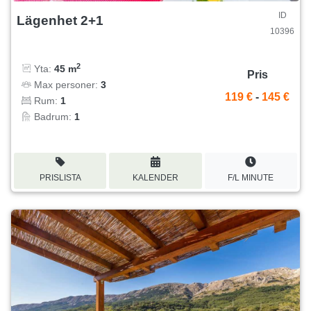
ID
Lägenhet 2+1
10396
2
Yta:
45 m
Pris
Max personer:
3
119 €
-
145 €
Rum:
1
Badrum:
1
PRISLISTA
KALENDER
F/L MINUTE