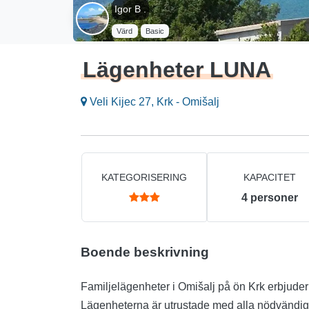
Igor B .
Värd
Basic
Lägenheter LUNA
Veli Kijec 27, Krk - Omišalj
KATEGORISERING
KAPACITET
4
personer
Boende beskrivning
Familjelägenheter i Omišalj på ön Krk erbjuder
Lägenheterna är utrustade med alla nödvändig