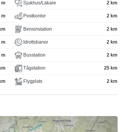
 m
Sjukhus/Läkare
2 km
 m
Postkontor
2 km
km
Bensinstation
2 km
 m
Idrottsbanor
2 km
 m
Busstation
2 km
km
Tågstation
25 km
km
Flygplats
2 km