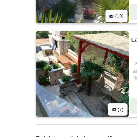
(10)
L
(7)