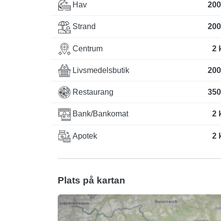
Hav
200
Strand
200
Centrum
2 
Livsmedelsbutik
200
Restaurang
350
Bank/Bankomat
2 
Apotek
2 
Plats på kartan