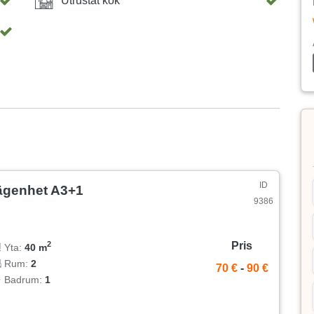
Utrustat kök
ID
ägenhet A3+1
9386
Pris
2
Yta:
40 m
Rum:
2
70 €
-
90 €
Badrum:
1