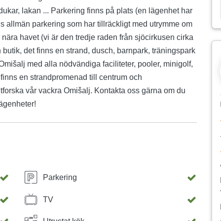
dukar, lakan ... Parkering finns på plats (en lägenhet har
is allmän parkering som har tillräckligt med utrymme om
ära havet (vi är den tredje raden från sjöcirkusen cirka
butik, det finns en strand, dusch, barnpark, träningspark
mišalj med alla nödvändiga faciliteter, pooler, minigolf,
 finns en strandpromenad till centrum och
utforska vår vackra Omišalj. Kontakta oss gärna om du
lägenheter!
Parkering
TV