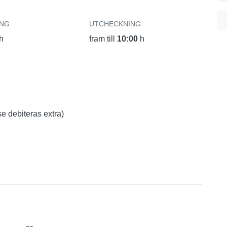
ING
UTCHECKNING
h
fram till
10:00
h
e debiteras extra)