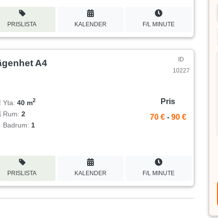
PRISLISTA
KALENDER
F/L MINUTE
ID
ägenhet A4
10227
Pris
2
Yta:
40 m
Rum:
2
70 €
-
90 €
Badrum:
1
PRISLISTA
KALENDER
F/L MINUTE