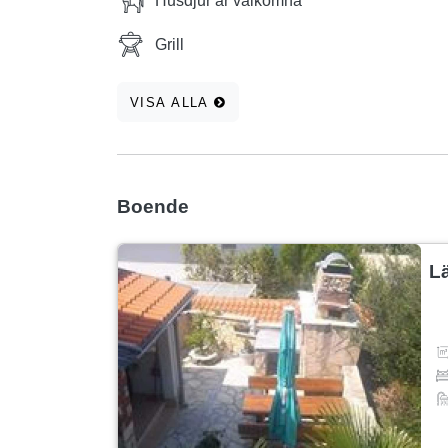
Husdjur är välkomna
Grill
VISA ALLA
Boende
L