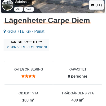
Sabrina L .
(11)
Värd
Basic
Lägenheter Carpe Diem
Krčka 71a, Krk - Punat
HAR DU BOTT HÄR?
SKRIV EN RECENSION!
KATEGORISERING
KAPACITET
8
personer
OBJEKT YTA
TRÄDGÅRDENS YTA
2
2
100
m
400
m