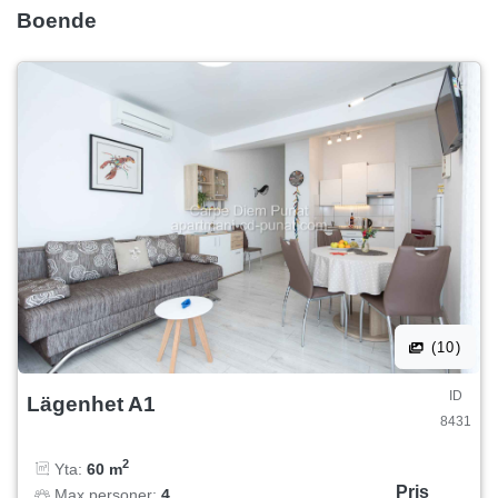
Boende
(10)
ID
Lägenhet A1
8431
2
Yta:
60 m
Pris
Max personer:
4