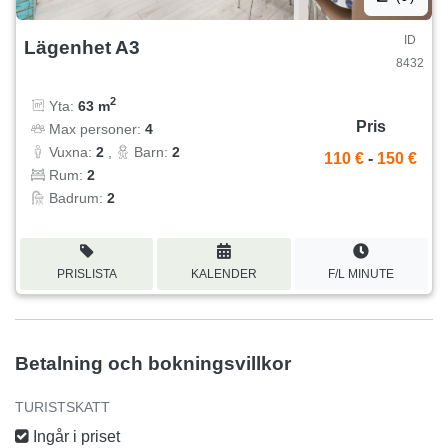
ID
Lägenhet A3
8432
2
Yta:
63 m
Pris
Max personer:
4
Vuxna:
2
,
Barn:
2
110 €
-
150 €
Rum:
2
Badrum:
2
PRISLISTA
KALENDER
F/L MINUTE
Betalning och bokningsvillkor
TURISTSKATT
Ingår i priset