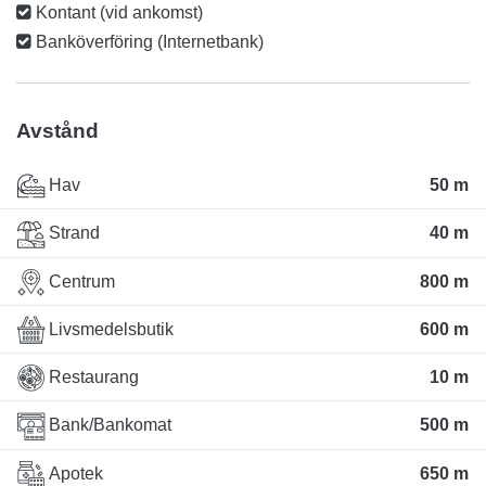
Kontant (vid ankomst)
Banköverföring (Internetbank)
Avstånd
Hav
50 m
Strand
40 m
Centrum
800 m
Livsmedelsbutik
600 m
Restaurang
10 m
Bank/Bankomat
500 m
Apotek
650 m