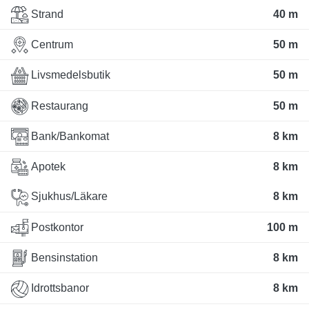
Strand
40 m
Centrum
50 m
Livsmedelsbutik
50 m
Restaurang
50 m
Bank/Bankomat
8 km
Apotek
8 km
Sjukhus/Läkare
8 km
Postkontor
100 m
Bensinstation
8 km
Idrottsbanor
8 km