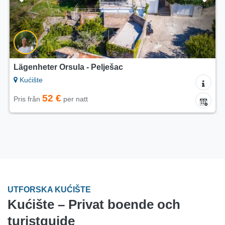
Lägenheter Orsula - Pelješac
Kućište
52 €
Pris från
per natt
UTFORSKA KUĆIŠTE
Kućište – Privat boende och
turistguide