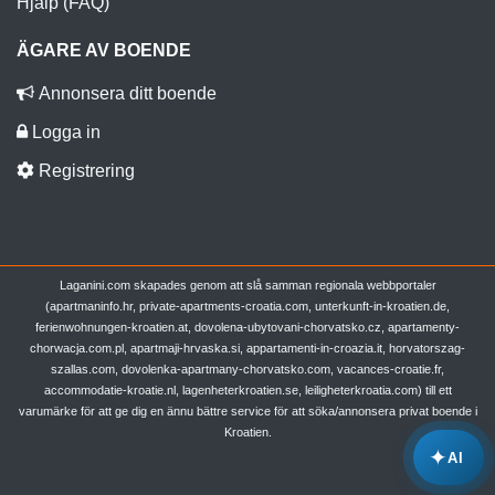
Hjälp (FAQ)
ÄGARE AV BOENDE
Annonsera ditt boende
Logga in
Registrering
Laganini.com skapades genom att slå samman regionala webbportaler
(apartmaninfo.hr, private-apartments-croatia.com, unterkunft-in-kroatien.de,
ferienwohnungen-kroatien.at, dovolena-ubytovani-chorvatsko.cz, apartamenty-
chorwacja.com.pl, apartmaji-hrvaska.si, appartamenti-in-croazia.it, horvatorszag-
szallas.com, dovolenka-apartmany-chorvatsko.com, vacances-croatie.fr,
accommodatie-kroatie.nl, lagenheterkroatien.se, leiligheterkroatia.com) till ett
varumärke för att ge dig en ännu bättre service för att söka/annonsera privat boende i
Kroatien.
✦
AI