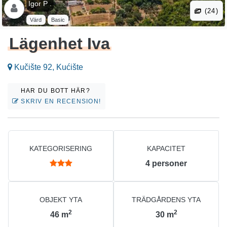
Igor P .
(24)
Värd
Basic
Lägenhet Iva
Kučište 92, Kućište
HAR DU BOTT HÄR?
SKRIV EN RECENSION!
KATEGORISERING
KAPACITET
4
personer
OBJEKT YTA
TRÄDGÅRDENS YTA
2
2
46
m
30
m