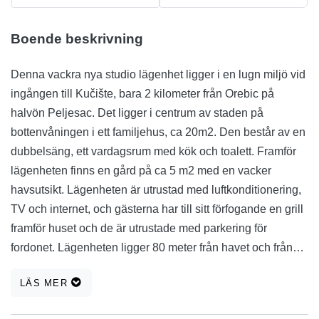
Boende beskrivning
Denna vackra nya studio lägenhet ligger i en lugn miljö vid
ingången till Kučište, bara 2 kilometer från Orebic på
halvön Peljesac. Det ligger i centrum av staden på
bottenvåningen i ett familjehus, ca 20m2. Den består av en
dubbelsäng, ett vardagsrum med kök och toalett. Framför
lägenheten finns en gård på ca 5 m2 med en vacker
havsutsikt. Lägenheten är utrustad med luftkonditionering,
TV och internet, och gästerna har till sitt förfogande en grill
framför huset och de är utrustade med parkering för
fordonet. Lägenheten ligger 80 meter från havet och från
snabbköpet, postkontoret, restaurangerna och kaféerna ca
LÄS MER
100 meter bort. Omedelbart under huset finns också en båt
som kör flera gånger om dagen till Korčula stad. Den