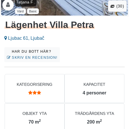
Tatjana F .
(30)
Värd
Basic
Lägenhet Villa Petra
Ljubac 61, Ljubač
HAR DU BOTT HÄR?
SKRIV EN RECENSION!
KATEGORISERING
KAPACITET
4
personer
OBJEKT YTA
TRÄDGÅRDENS YTA
2
2
70
m
200
m