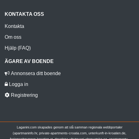
KONTAKTA OSS
Kontakta
Om oss
Hjälp (FAQ)
ÄGARE AV BOENDE
Annonsera ditt boende
Logga in
Registrering
Laganini.com skapades genom att slå samman regionala webbportaler
(apartmaninfo.hr, private-apartments-croatia.com, unterkunft-in-kroatien.de,
ferienwohnungen-kroatien.at, dovolena-ubytovani-chorvatsko.cz, apartamenty-