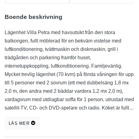
Boende beskrivning
Lägenhet Villa Petra med havsutsikt från den stora
balkongen, fullt möblerad för en bekväm vistelse med
luftkonditionering, tvättmaskin och diskmaskin, grill i
trädgården och parkering framför huset,
internetuppkoppling, luftkonditionering. Familjevänlig.
Mycket trevlig lägenhet (70 kvm) på första våningen för upp
till 5 personer med 2 sovrum (ett med dubbelsäng 1,8 mx
2,0 m, den andra med 2 bäddar vardera 1,2 mx 2,0 m),
vardagsrum med utdragbar soffa för 1 person, utrustad med
satellit-TV, CD- och DVD-spelare och radio. Köket är fullt
utrustat med spis, ugn, stort kyl, frys, diskmaskin,
LÄS MER
mikrovågsugn, äggkokare, kaffebryggare, brödrost, mixer,
disk, många krukor, glas för trevliga kvällar, bestick och