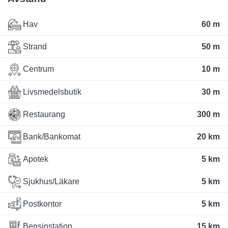
Hav
60 m
Strand
50 m
Centrum
10 m
Livsmedelsbutik
30 m
Restaurang
300 m
Bank/Bankomat
20 km
Apotek
5 km
Sjukhus/Läkare
5 km
Postkontor
5 km
Bensinstation
15 km