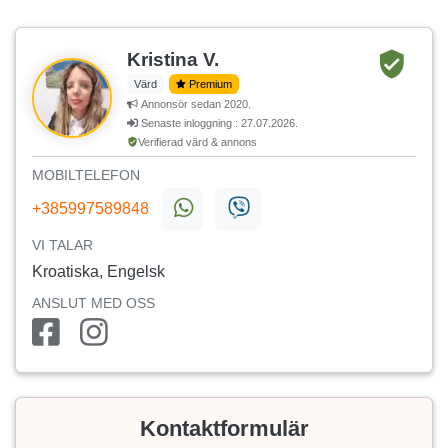
Kristina V.
Värd
Premium
Annonsör sedan 2020.
Senaste inloggning : 27.07.2026.
Verifierad värd & annons
MOBILTELEFON
+385997589848
VI TALAR
Kroatiska, Engelsk
ANSLUT MED OSS
Kontaktformulär