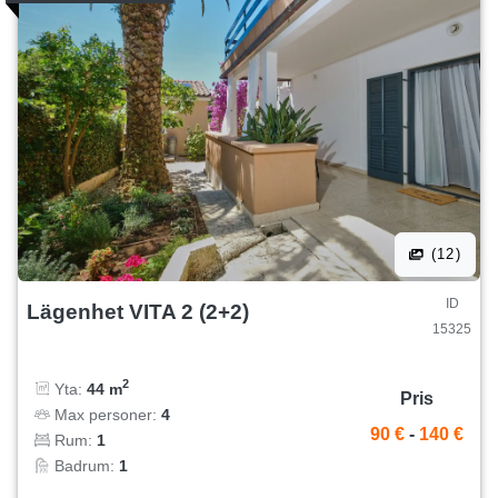
(12)
ID
Lägenhet VITA 2 (2+2)
15325
2
Yta:
44 m
Pris
Max personer:
4
90 €
-
140 €
Rum:
1
Badrum:
1