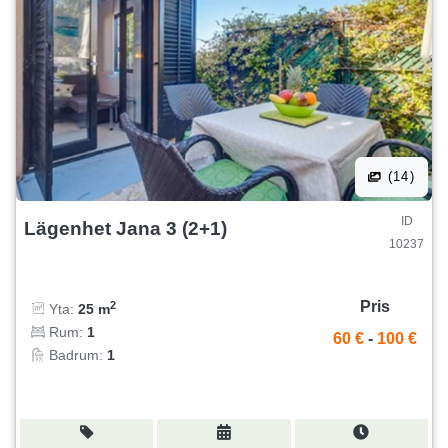
(14)
ID
Lägenhet Jana 3 (2+1)
10237
Pris
2
Yta:
25 m
Rum:
1
60 €
-
100 €
Badrum:
1