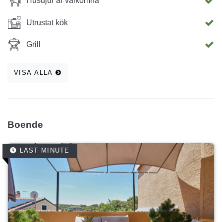
Husdjur är välkomna
Utrustat kök
Grill
VISA ALLA
Boende
LAST MINUTE