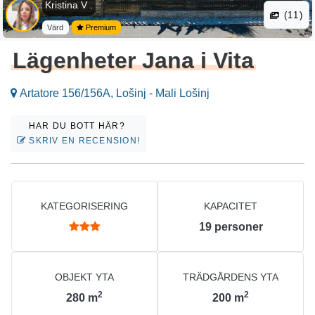
Kristina V .
(11)
Värd
Premium
Lägenheter Jana i Vita
Artatore 156/156A, Lošinj - Mali Lošinj
HAR DU BOTT HÄR?
SKRIV EN RECENSION!
KATEGORISERING
KAPACITET
19
personer
OBJEKT YTA
TRÄDGÅRDENS YTA
2
2
280
m
200
m