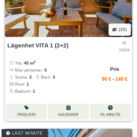
(15)
ID
Lägenhet VITA 1 (2+2)
15324
2
Yta:
45 m
Pris
Max personer:
5
Vuxna:
2
,
Barn:
3
90 €
-
140 €
Rum:
1
Badrum:
1
PRISLISTA
KALENDER
F/L MINUTE
LAST MINUTE