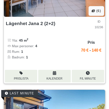
(6)
ID
Lägenhet Jana 2 (2+2)
10236
2
Yta:
45 m
Pris
Max personer:
4
70 €
-
140 €
Rum:
1
Badrum:
1
PRISLISTA
KALENDER
F/L MINUTE
LAST MINUTE