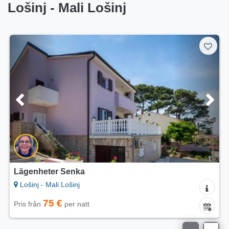
Lošinj - Mali Lošinj
4.9/5
Lägenheter Antares
Lošinj - Mali Lošinj
på förfrågan
Pris