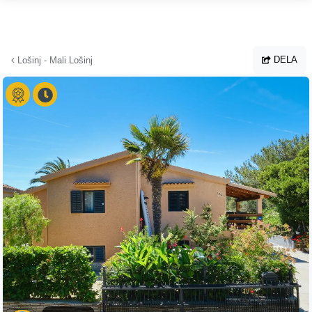
Hoppa till huvudinnehållet
DELA
Lošinj - Mali Lošinj