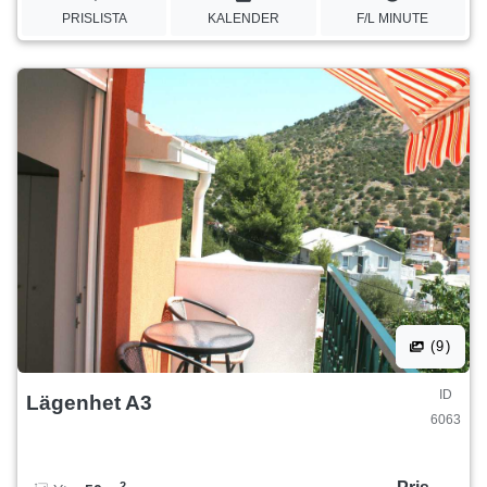
PRISLISTA
KALENDER
F/L MINUTE
(9)
ID
Lägenhet A3
6063
2