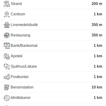
Strand
200 m
Centrum
1 km
Livsmedelsbutik
350 m
Restaurang
350 m
Bank/Bankomat
1 km
Apotek
1 km
Sjukhus/Läkare
1 km
Postkontor
1 km
Bensinstation
10 km
Idrottsbanor
1 km