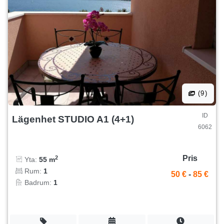
(9)
ID
Lägenhet STUDIO A1 (4+1)
6062
Pris
2
Yta:
55 m
Rum:
1
50 €
-
85 €
Badrum:
1