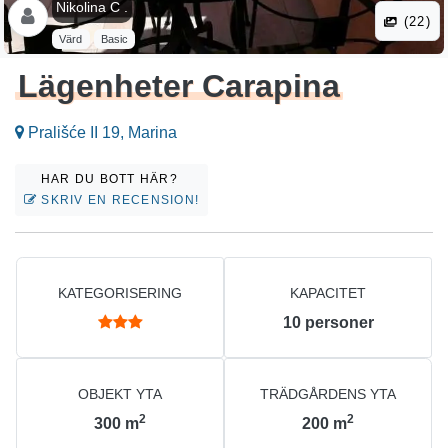
Nikolina C .
(22)
Värd
Basic
Lägenheter Carapina
Prališće II 19, Marina
HAR DU BOTT HÄR?
SKRIV EN RECENSION!
KATEGORISERING
KAPACITET
10
personer
OBJEKT YTA
TRÄDGÅRDENS YTA
2
2
300
m
200
m