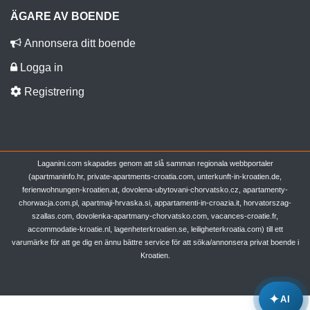
ÄGARE AV BOENDE
Annonsera ditt boende
Logga in
Registrering
Laganini.com skapades genom att slå samman regionala webbportaler
(apartmaninfo.hr, private-apartments-croatia.com, unterkunft-in-kroatien.de,
ferienwohnungen-kroatien.at, dovolena-ubytovani-chorvatsko.cz, apartamenty-
chorwacja.com.pl, apartmaji-hrvaska.si, appartamenti-in-croazia.it, horvatorszag-
szallas.com, dovolenka-apartmany-chorvatsko.com, vacances-croatie.fr,
accommodatie-kroatie.nl, lagenheterkroatien.se, leiligheterkroatia.com) till ett
varumärke för att ge dig en ännu bättre service för att söka/annonsera privat boende i
Kroatien.
✦
AI