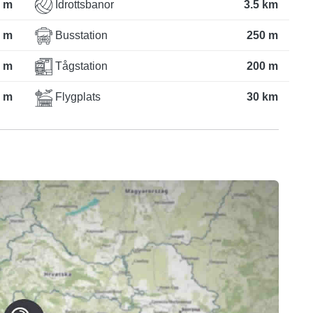
 m
Idrottsbanor
3.5 km
 m
Busstation
250 m
 m
Tågstation
200 m
 m
Flygplats
30 km