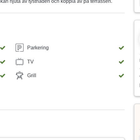
 kan njuta av tystnaden och koppla av på terrassen.
Parkering
TV
Grill