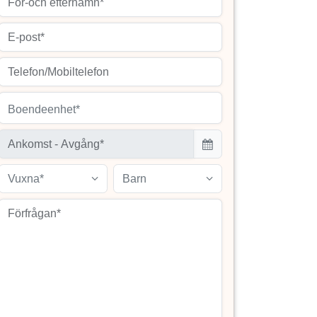
Boendeenhet*
Vuxna*
Barn