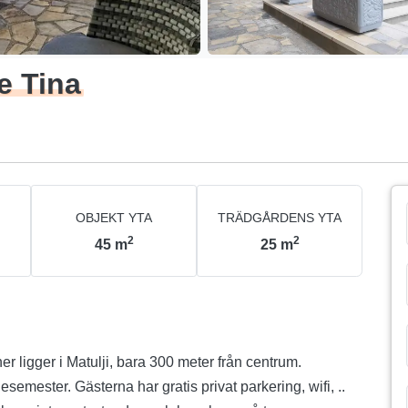
e Tina
OBJEKT YTA
TRÄDGÅRDENS YTA
2
2
45
m
25
m
r ligger i Matulji, bara 300 meter från centrum.
emester. Gästerna har gratis privat parkering, wifi, ..