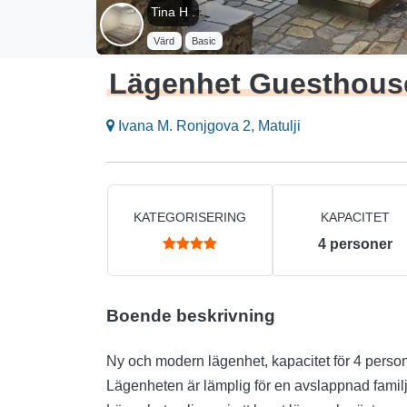
Tina H .
Värd
Basic
Lägenhet Guesthous
Ivana M. Ronjgova 2, Matulji
KATEGORISERING
KAPACITET
4
personer
Boende beskrivning
Ny och modern lägenhet, kapacitet för 4 persone
Lägenheten är lämplig för en avslappnad familjes