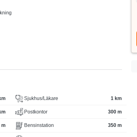
okning
 km
Sjukhus/Läkare
1 km
 km
Postkontor
300 m
 m
Bensinstation
350 m