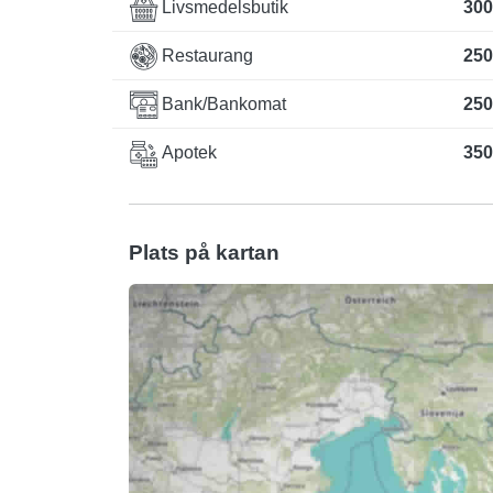
Livsmedelsbutik
300
Restaurang
250
Bank/Bankomat
250
Apotek
350
Plats på kartan