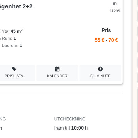
ID
ägenhet 2+2
11295
Pris
2
Yta:
45 m
Rum:
1
55 €
-
70 €
Badrum:
1
PRISLISTA
KALENDER
F/L MINUTE
ING
UTCHECKNING
h
fram till
10:00
h