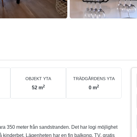
OBJEKT YTA
TRÄDGÅRDENS YTA
2
2
52
m
0
m
ara 350 meter från sandstranden. Det har logi möjlighet
så kinderbet. Lägenheten har en fin balkong, TV, gratis