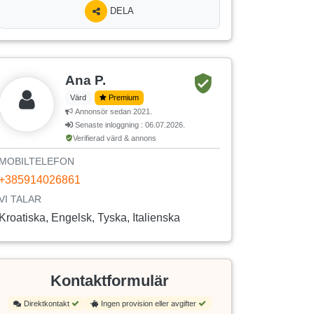
DELA
Ana P.
Värd
Premium
Annonsör sedan 2021.
Senaste inloggning : 06.07.2026.
Verifierad värd & annons
MOBILTELEFON
+385914026861
VI TALAR
Kroatiska, Engelsk, Tyska, Italienska
Kontaktformulär
Direktkontakt
Ingen provision eller avgifter