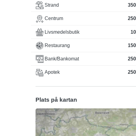
Strand
350
Centrum
250
Livsmedelsbutik
10
Restaurang
150
Bank/Bankomat
250
Apotek
250
Plats på kartan