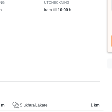
ING
UTCHECKNING
h
fram till
10:00
h
 m
Sjukhus/Läkare
1 km