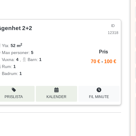
ID
ägenhet 2+2
12318
2
Yta:
52 m
Pris
Max personer:
5
Vuxna:
4
,
Barn:
1
70 €
-
100 €
Rum:
1
Badrum:
1
PRISLISTA
KALENDER
F/L MINUTE