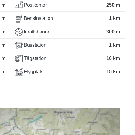
 m
Postkontor
250 m
 m
Bensinstation
1 km
 m
Idrottsbanor
300 m
 m
Busstation
1 km
 m
Tågstation
10 km
 m
Flygplats
15 km