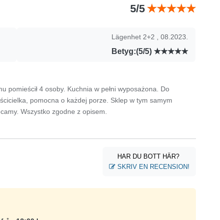
5/5
Lägenhet 2+2 , 08.2023.
Betyg:(5/5)
mu pomieścił 4 osoby. Kuchnia w pełni wyposażona. Do
aścicielka, pomocna o każdej porze. Sklep w tym samym
ecamy. Wszystko zgodne z opisem.
HAR DU BOTT HÄR?
SKRIV EN RECENSION!