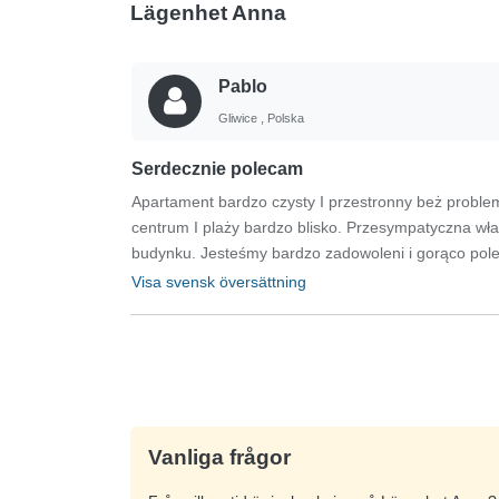
Lägenhet Anna
Pablo
Gliwice , Polska
Serdecznie polecam
Apartament bardzo czysty I przestronny beż proble
centrum I plaży bardzo blisko. Przesympatyczna wł
budynku. Jesteśmy bardzo zadowoleni i gorąco pol
Visa svensk översättning
Vanliga frågor