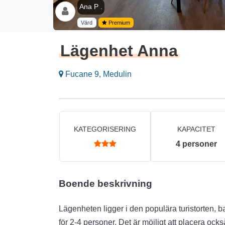
Ana P .
Värd
Premium
Lägenhet Anna
Fucane 9, Medulin
KATEGORISERING
KAPACITET
4
personer
Boende beskrivning
Lägenheten ligger i den populära turistorten, b
för 2-4 personer. Det är möjligt att placera ock