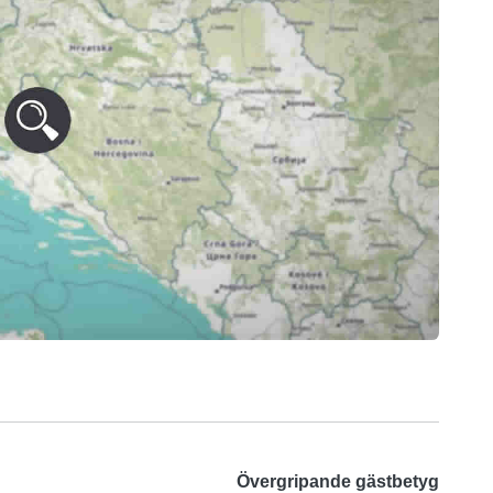
Övergripande gästbetyg