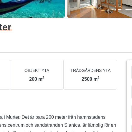
ter
OBJEKT YTA
TRÄDGÅRDENS YTA
2
2
200
m
2500
m
na i Murter. Det är bara 200 meter från hamnstadens
ens centrum och sandstranden Slanica, är lämplig för en