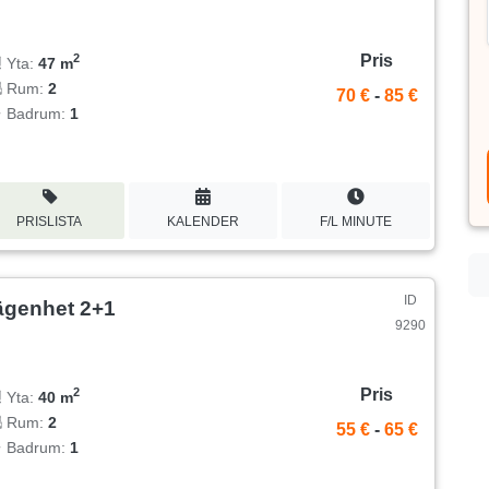
Pris
2
Yta:
47 m
Rum:
2
70 €
-
85 €
Badrum:
1
PRISLISTA
KALENDER
F/L MINUTE
ID
ägenhet 2+1
9290
Pris
2
Yta:
40 m
Rum:
2
55 €
-
65 €
Badrum:
1