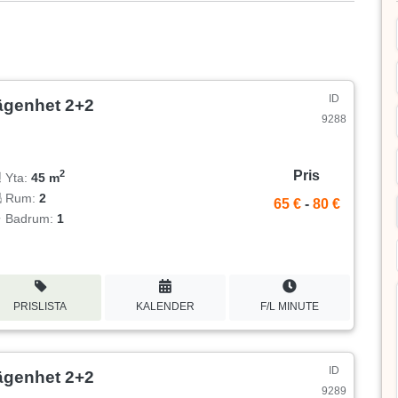
ID
ägenhet 2+2
9288
Pris
2
Yta:
45 m
Rum:
2
65 €
-
80 €
Badrum:
1
PRISLISTA
KALENDER
F/L MINUTE
ID
ägenhet 2+2
9289