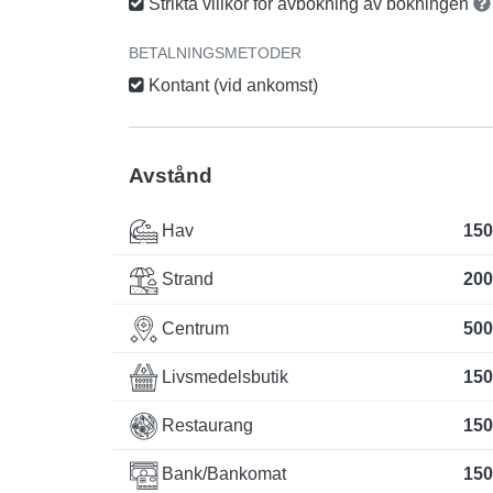
Strikta villkor för avbokning av bokningen
BETALNINGSMETODER
Kontant (vid ankomst)
Avstånd
Hav
150
Strand
200
Centrum
500
Livsmedelsbutik
150
Restaurang
150
Bank/Bankomat
150