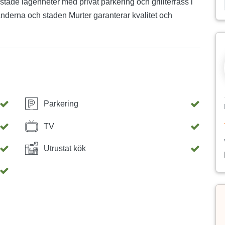
ustade lägenheter med privat parkering och grillterrass i
ränderna och staden Murter garanterar kvalitet och
Parkering
TV
Utrustat kök