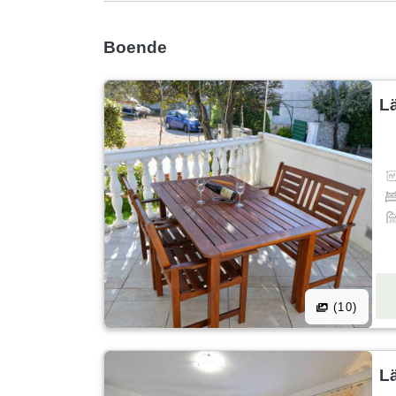
Boende
L
(10)
L