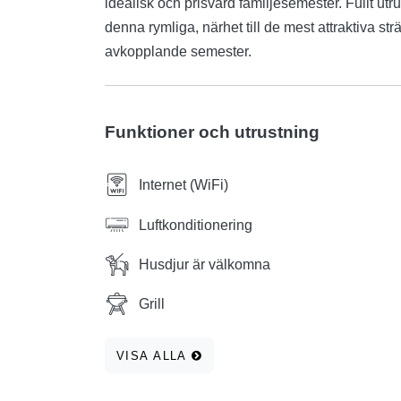
idealisk och prisvärd familjesemester. Fullt utr
denna rymliga, närhet till de mest attraktiva st
avkopplande semester.
Funktioner och utrustning
Internet (WiFi)
Luftkonditionering
Husdjur är välkomna
Grill
VISA ALLA