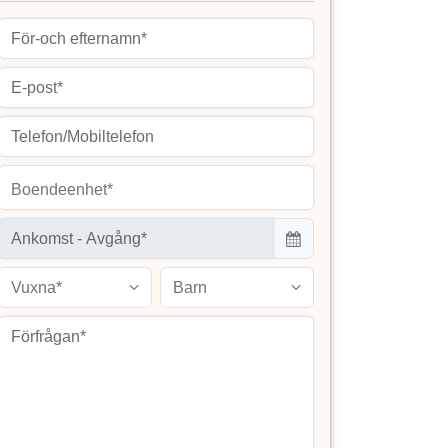
Boendeenhet*
Vuxna*
Barn