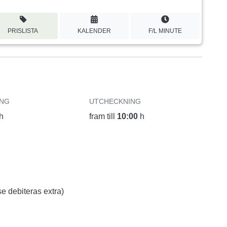
PRISLISTA
KALENDER
F/L MINUTE
ING
UTCHECKNING
h
fram till
10:00
h
e debiteras extra)