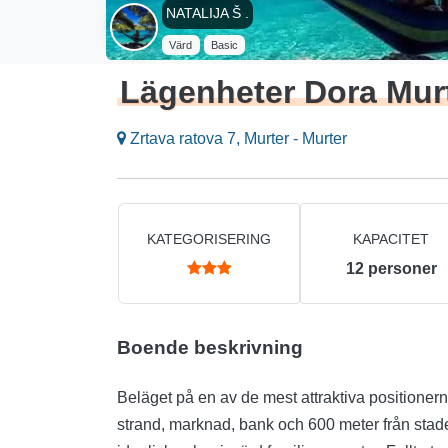
NATALIJA Š .
Värd
Basic
Lägenheter Dora Mur
Zrtava ratova 7, Murter - Murter
KATEGORISERING
KAPACITET
12
personer
Boende beskrivning
Beläget på en av de mest attraktiva positioner
strand, marknad, bank och 600 meter från stad