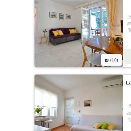
(10)
L