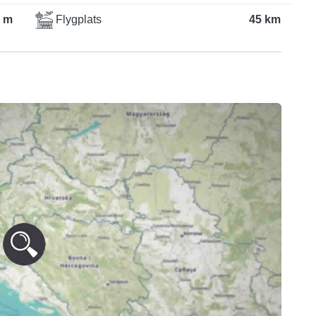
 m
Flygplats
45 km