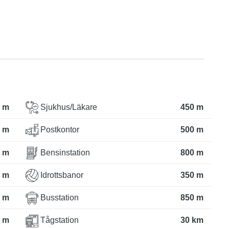
 m
Sjukhus/Läkare
450 m
 m
Postkontor
500 m
 m
Bensinstation
800 m
 m
Idrottsbanor
350 m
 m
Busstation
850 m
 m
Tågstation
30 km