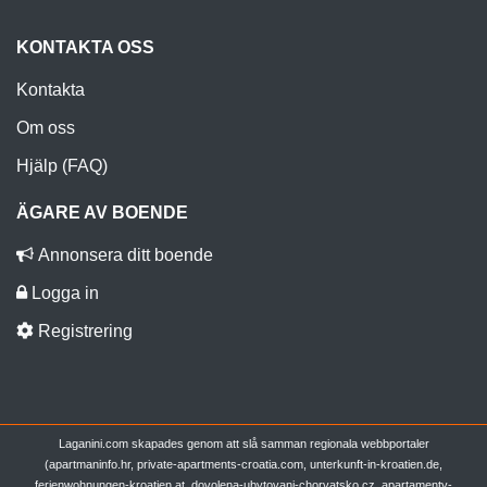
KONTAKTA OSS
Kontakta
Om oss
Hjälp (FAQ)
ÄGARE AV BOENDE
Annonsera ditt boende
Logga in
Registrering
Laganini.com skapades genom att slå samman regionala webbportaler
(apartmaninfo.hr, private-apartments-croatia.com, unterkunft-in-kroatien.de,
ferienwohnungen-kroatien.at, dovolena-ubytovani-chorvatsko.cz, apartamenty-