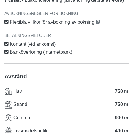
7 €/natt
- Luftkonditionering (användning debiteras extra)
AVBOKNINGSREGLER FÖR BOKNING
Flexibla villkor för avbokning av bokning
BETALNINGSMETODER
Kontant (vid ankomst)
Banköverföring (Internetbank)
Avstånd
Hav
750 m
Strand
750 m
Centrum
900 m
Livsmedelsbutik
400 m