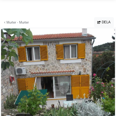
Hoppa till huvudinnehållet
DELA
Murter - Murter