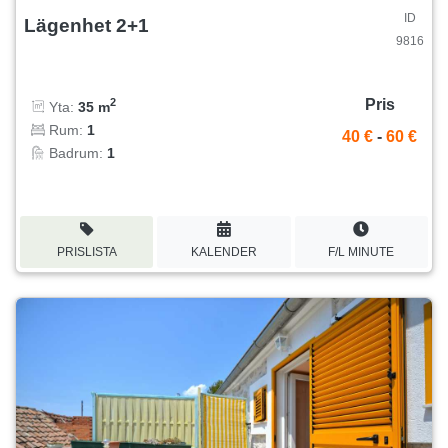
ID
Lägenhet 2+1
9816
Pris
2
Yta:
35 m
Rum:
1
40 €
-
60 €
Badrum:
1
PRISLISTA
KALENDER
F/L MINUTE