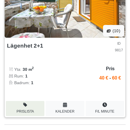
(10)
ID
Lägenhet 2+1
9817
Pris
2
Yta:
30 m
Rum:
1
40 €
-
60 €
Badrum:
1
PRISLISTA
KALENDER
F/L MINUTE