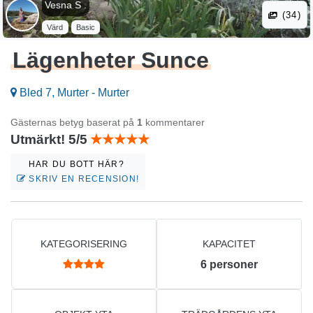
Vesna S .
(34)
Värd
Basic
Lägenheter Sunce
Bled 7, Murter - Murter
Gästernas betyg baserat på
1
kommentarer
Utmärkt! 5/5
HAR DU BOTT HÄR?
SKRIV EN RECENSION!
KATEGORISERING
KAPACITET
6
personer