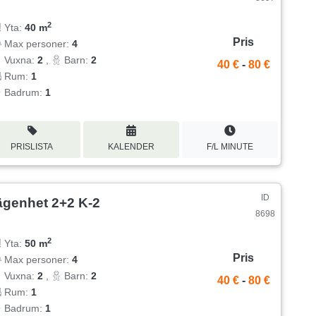
2
Yta:
40 m
Pris
Max personer:
4
Vuxna:
2
,
Barn:
2
40 €
-
80 €
Rum:
1
Badrum:
1
PRISLISTA
KALENDER
F/L MINUTE
ID
ägenhet 2+2 K-2
8698
2
Yta:
50 m
Pris
Max personer:
4
Vuxna:
2
,
Barn:
2
40 €
-
80 €
Rum:
1
Badrum:
1