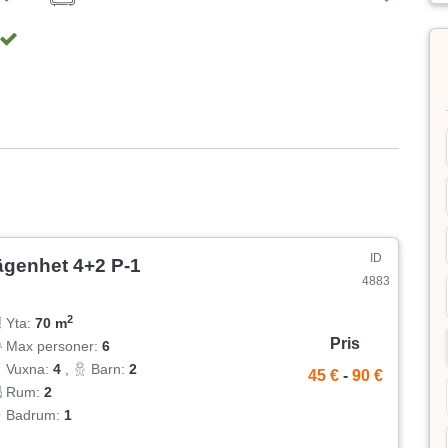
ID
ägenhet 4+2 P-1
4883
2
Yta:
70 m
Pris
Max personer:
6
Vuxna:
4
,
Barn:
2
45 €
-
90 €
Rum:
2
Badrum:
1