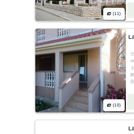
(11)
L
(10)
L