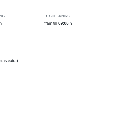
ING
UTCHECKNING
h
fram till
09:00
h
eras extra)