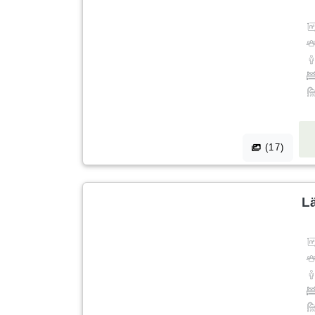
(17)
L