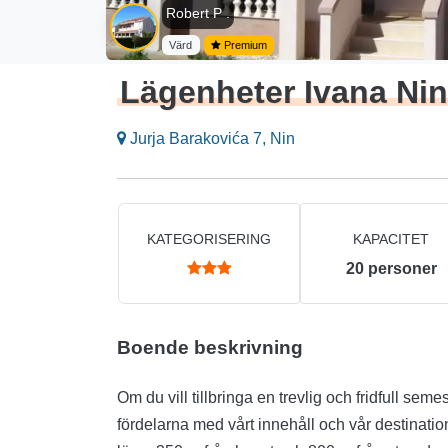
Robert P .
Värd
Premium
Lägenheter Ivana Ni
Jurja Barakovića 7, Nin
KATEGORISERING
KAPACITET
20
personer
Boende beskrivning
Om du vill tillbringa en trevlig och fridfull sem
fördelarna med vårt innehåll och vår destinatio