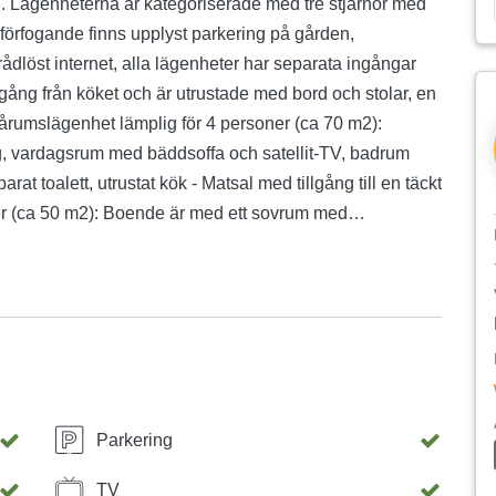
n. Lägenheterna är kategoriserade med tre stjärnor med
rs förfogande finns upplyst parkering på gården,
 trådlöst internet, alla lägenheter har separata ingångar
illgång från köket och är utrustade med bord och stolar, en
vårumslägenhet lämplig för 4 personer (ca 70 m2):
, vardagsrum med bäddsoffa och satellit-TV, badrum
rat toalett, utrustat kök - Matsal med tillgång till en täckt
ner (ca 50 m2): Boende är med ett sovrum med
terligare en extrasäng i matsalen, badrum med dusch,
l en täckt terrass. Tillgänglighet för lägenheten:
ll kl. 09.00. Uppehållsskatt, slutstädning, WiFi och
ekräftas genom förskottsbetalning på 30%. Ytterligare
n 5 euro per dag.
Parkering
TV