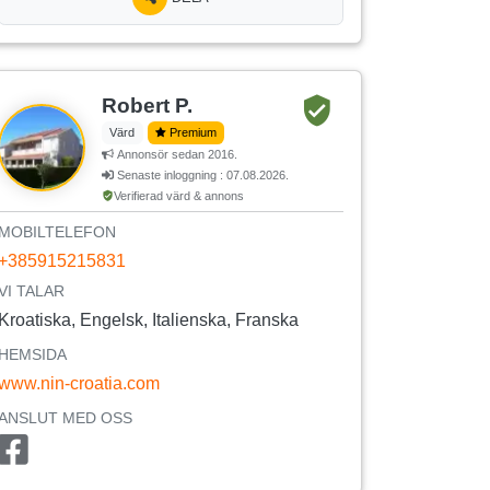
Robert P.
Värd
Premium
Annonsör sedan 2016.
Senaste inloggning : 07.08.2026.
Verifierad värd & annons
MOBILTELEFON
+385915215831
VI TALAR
Kroatiska, Engelsk, Italienska, Franska
HEMSIDA
www.nin-croatia.com
ANSLUT MED OSS