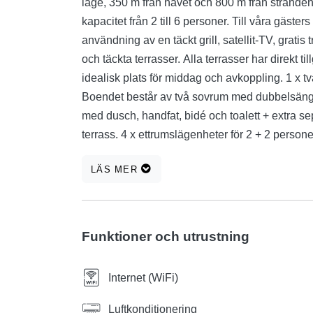
läge, 350 m från havet och 800 m från strande
kapacitet från 2 till 6 personer. Till våra gäste
användning av en täckt grill, satellit-TV, gratis
och täckta terrasser. Alla terrasser har direkt t
idealisk plats för middag och avkoppling. 1 x t
Boendet består av två sovrum med dubbelsäng
med dusch, handfat, bidé och toalett + extra sepa
terrass. 4 x ettrumslägenheter för 2 + 2 perso
dubbelsäng och extrasäng för en person och yt
LÄS MER
handfat och toalett, utrustat kök med tillgång til
Incheckning efter kl. 13.00, utcheckning fram ti
parkering ingår i lägenhetspriset. Bokningar b
erbjudande: Användning av luftkonditioneringe
Funktioner och utrustning
Internet (WiFi)
Luftkonditionering