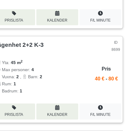
PRISLISTA
KALENDER
F/L MINUTE
ID
ägenhet 2+2 K-3
8699
2
Yta:
45 m
Pris
Max personer:
4
Vuxna:
2
,
Barn:
2
40 €
-
80 €
Rum:
1
Badrum:
1
PRISLISTA
KALENDER
F/L MINUTE