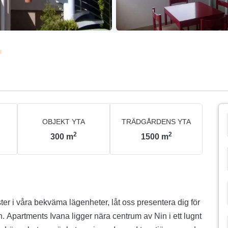
n
OBJEKT YTA
TRÄDGÅRDENS YTA
2
2
300
m
1500
m
ester i våra bekväma lägenheter, låt oss presentera dig för
n. Apartments Ivana ligger nära centrum av Nin i ett lugnt