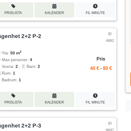
PRISLISTA
KALENDER
F/L MINUTE
ID
ägenhet 2+2 P-2
4882
2
Yta:
50 m
Pris
Max personer:
4
Vuxna:
2
,
Barn:
2
40 €
-
80 €
Rum:
1
Badrum:
1
PRISLISTA
KALENDER
F/L MINUTE
ID
ägenhet 2+2 P-3
8697