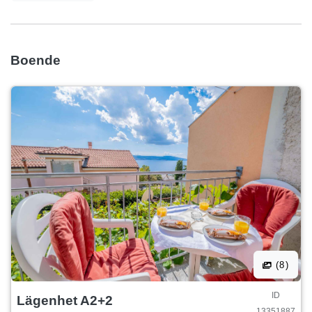
Boende
(8)
ID
Lägenhet A2+2
13351887