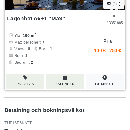
(15)
ID
Lägenhet A6+1 ''Max''
13351885
2
Yta:
100 m
Pris
Max personer:
7
Vuxna:
6
,
Barn:
1
100 €
-
250 €
Rum:
3
Badrum:
2
PRISLISTA
KALENDER
F/L MINUTE
Betalning och bokningsvillkor
TURISTSKATT