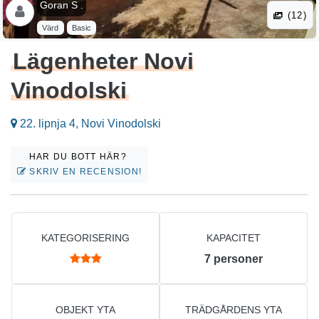
Goran S .
(12)
Värd
Basic
Lägenheter Novi
Vinodolski
22. lipnja 4, Novi Vinodolski
HAR DU BOTT HÄR?
SKRIV EN RECENSION!
KATEGORISERING
KAPACITET
7
personer
OBJEKT YTA
TRÄDGÅRDENS YTA