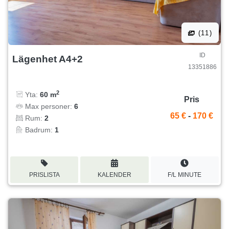
(11)
ID
Lägenhet A4+2
13351886
2
Yta:
60 m
Pris
Max personer:
6
65 €
-
170 €
Rum:
2
Badrum:
1
PRISLISTA
KALENDER
F/L MINUTE