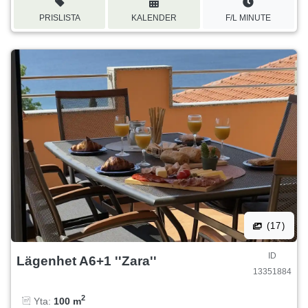
PRISLISTA
KALENDER
F/L MINUTE
(17)
ID
Lägenhet A6+1 ''Zara''
13351884
2
Yta:
100 m