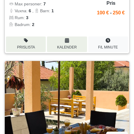
Pris
Max personer:
7
Vuxna:
6
,
Barn:
1
100 €
-
250 €
Rum:
3
Badrum:
2
PRISLISTA
KALENDER
F/L MINUTE