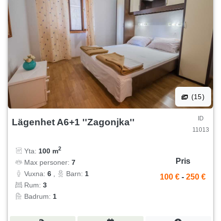
(15)
ID
Lägenhet A6+1 ''Zagonjka''
11013
2
Yta:
100 m
Pris
Max personer:
7
Vuxna:
6
,
Barn:
1
100 €
-
250 €
Rum:
3
Badrum:
1